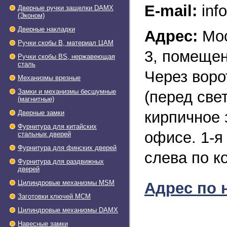
E-mail:
inf
Дверные ручки защелки DAMX
(Эконом)
Дверные накладки
Адрес:
Мос
Ручки скобы В, материал ЦАМ
3, помещени
Ручки скобы BS, нержавеющая
сталь
Через воро
Механизмы врезные
Замки и механизмы бесшумные
(перед све
(магнитные)
кирпичное 
Дверные замки
Фурнитура для китайских
офисе. 1-я
стальных дверей
Фурнитура для финских дверей
слева по к
Фурнитура для раздвижных
дверей
Цилиндровые механизмы MSM
Адрес по 
Заготовки ключей МСМ
Цилиндровые механизмы DAMX
Навесные замки