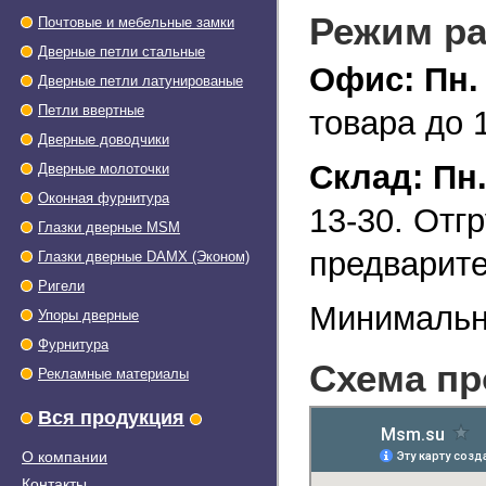
Режим р
Почтовые и мебельные замки
Дверные петли стальные
Офис: Пн.
Дверные петли латунированые
Петли ввертные
товара до 
Дверные доводчики
Склад: Пн
Дверные молоточки
Оконная фурнитура
13-30. Отг
Глазки дверные МSМ
предварите
Глазки дверные DAMX (Эконом)
Ригели
Минимальна
Упоры дверные
Фурнитура
Схема пр
Рекламные материалы
Вся продукция
О компании
Контакты