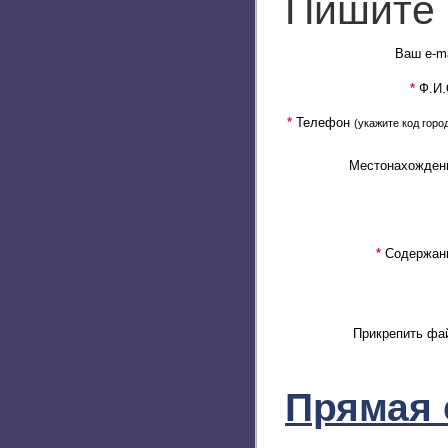
Пишите 
Ваш e-ma
*
Ф.И.
*
Телефон
(укажите код горо
Местонахожден
*
Содержан
Прикрепить фа
Прямая 