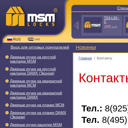
Спец
TS3-L50 -
C
288
руб.
RUS
UAE
Новинки
Вход для оптовых покупателей
Дверные ручки на круглой
Главная
/
Контакты
накладке МSМ
Дверные ручки на круглой
Контакт
накладке DAMX (Эконом)
Дверные ручки на квадратной
накладке МСМ
Дверные ручки на квадратной
накладке DAMX
Дверные ручки на планке МСМ
Тел.:
8(925)
Дверные ручки на планке DAMX
(Эконом)
Тел.
8(495)
Дверные ручки-защелки МSМ