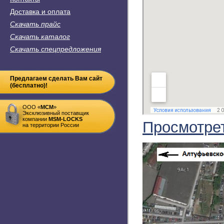
Доставка и оплата
Скачать прайс
Скачать каталог
Скачать спецпредложения
Предлагаем сделать Вам сайт
(бесплатно)!
ООО «
MСM
»
Эксклюзивный поставщик
компании
MSM-LOCKS
Просмотре
на территории России