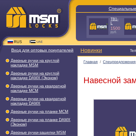
Специальные
TB1-
L
1500
руб.
RUS
UAE
Новинки
Вход для оптовых покупателей
Тел
Дверные ручки на круглой
Главная
/
Спецпредложения
накладке МSМ
Дверные ручки на круглой
накладке DAMX (Эконом)
Навесной зам
Дверные ручки на квадратной
накладке МСМ
Дверные ручки на квадратной
накладке DAMX
Дверные ручки на планке МСМ
Дверные ручки на планке DAMX
(Эконом)
Дверные ручки-защелки МSМ