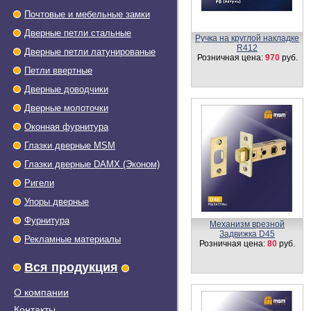
Почтовые и мебельные замки
Дверные петли стальные
Ручка на круглой накладке
R412
Дверные петли латунированые
Розничная цена:
970
руб.
Петли ввертные
Дверные доводчики
Дверные молоточки
Оконная фурнитура
Глазки дверные МSМ
Глазки дверные DAMX (Эконом)
Ригели
Упоры дверные
Фурнитура
Механизм врезной
Задвижка D45
Рекламные материалы
Розничная цена:
80
руб.
Вся продукция
О компании
Контакты