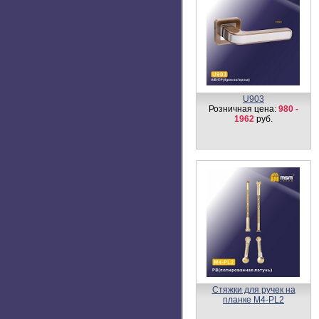
U903
Розничная цена:
980 -
1962
руб.
Стяжки для ручек на
планке М4-PL2