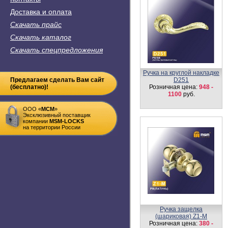
Доставка и оплата
Скачать прайс
Скачать каталог
Скачать спецпредложения
Ручка на круглой накладке
Предлагаем сделать Вам сайт
D251
(бесплатно)!
Розничная цена:
948 -
1100
руб.
ООО «
MСM
»
Эксклюзивный поставщик
компании
MSM-LOCKS
на территории России
Ручка защелка
(шариковая) Z1-M
Розничная цена:
380 -