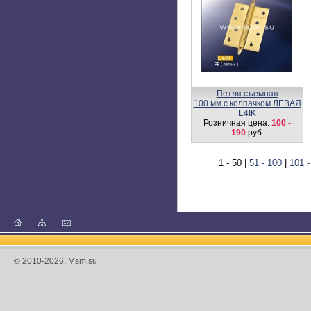
Петля съемная
100 мм с колпачком ЛЕВАЯ
L4IK
Розничная цена:
100 -
190
руб.
1 - 50
|
51 - 100
|
101 -
© 2010-2026, Msm.su