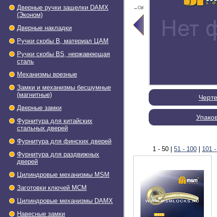
Дверные ручки защелки DAMX
←Ctrl
(Эконом)
Дверные накладки
Ручки скобы В, материал ЦАМ
Ручки скобы BS, нержавеющая
сталь
Механизмы врезные
Замки и механизмы бесшумные
(магнитные)
Черт
Дверные замки
Упако
Фурнитура для китайских
стальных дверей
Фурнитура для финских дверей
1 - 50
|
51 - 100
|
101 -
Фурнитура для раздвижных
дверей
Цилиндровые механизмы MSM
Заготовки ключей МСМ
Цилиндровые механизмы DAMX
Навесные замки