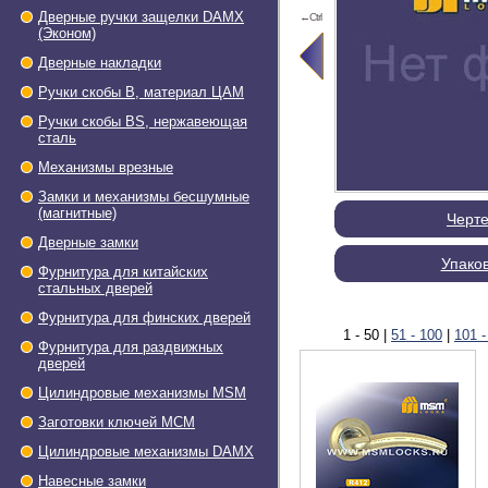
Дверные ручки защелки DAMX
←Ctrl
(Эконом)
Дверные накладки
Ручки скобы В, материал ЦАМ
Ручки скобы BS, нержавеющая
сталь
Механизмы врезные
Замки и механизмы бесшумные
(магнитные)
Черт
Дверные замки
Упако
Фурнитура для китайских
стальных дверей
Фурнитура для финских дверей
1 - 50
|
51 - 100
|
101 -
Фурнитура для раздвижных
дверей
Цилиндровые механизмы MSM
Заготовки ключей МСМ
Цилиндровые механизмы DAMX
Навесные замки