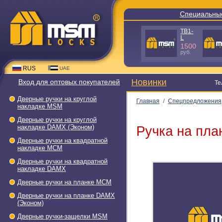
Специальные пред
TS3-L50 -
A640 GR-C
C
980
руб.
288
руб.
RUS
UAE
Новинки
Вход для оптовых покупателей
Тел.: +7(
Дверные ручки на круглой
Главная
/
Спецпредложения
накладке МSМ
300L: Бронза (AB)
Дверные ручки на круглой
накладке DAMX (Эконом)
Ручка на пл
Дверные ручки на квадратной
накладке МСМ
Дверные ручки на квадратной
накладке DAMX
Дверные ручки на планке МСМ
Дверные ручки на планке DAMX
(Эконом)
Дверные ручки-защелки МSМ