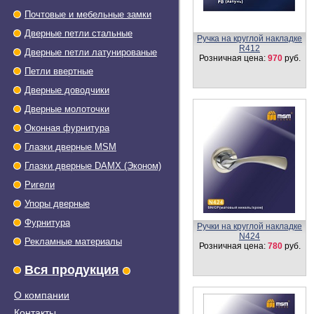
Почтовые и мебельные замки
Дверные петли стальные
Ручка на круглой накладке
R412
Дверные петли латунированые
Розничная цена:
970
руб.
Петли ввертные
Дверные доводчики
Дверные молоточки
Оконная фурнитура
Глазки дверные МSМ
Глазки дверные DAMX (Эконом)
Ригели
Упоры дверные
Фурнитура
Ручка 160 L
Розничная цена:
1120
руб.
Рекламные материалы
Вся продукция
О компании
Контакты