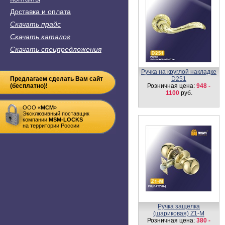
Доставка и оплата
Скачать прайс
Скачать каталог
Скачать спецпредложения
Накладка-фиксатор SW1
Предлагаем сделать Вам сайт
Розничная цена:
350
руб.
(бесплатно)!
ООО «
MСM
»
Эксклюзивный поставщик
компании
MSM-LOCKS
на территории России
Петля ввертная I-52/16
Розничная цена:
38
руб.