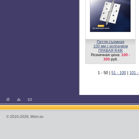
Ручка на квадратной
накладке S641
Розничная цена:
900
руб.
Ручка KT4G-A L/R SN
Розничная цена:
1380
руб.