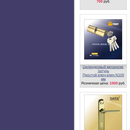
Ручка защелка
(шариковая) Z1-M
Розничная цена:
380 -
700
руб.