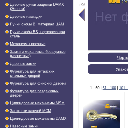
Дверные ручки защелки DAMX
←Ctrl
(Эконом)
Дверные накладки
Ручки скобы В, материал ЦАМ
Ручки скобы BS, нержавеющая
сталь
Механизмы врезные
Замки и механизмы бесшумные
(магнитные)
Черт
Дверные замки
Упако
Фурнитура для китайских
стальных дверей
Фурнитура для финских дверей
1 - 50
|
51 - 100
|
101 -
Фурнитура для раздвижных
дверей
Цилиндровые механизмы MSM
Заготовки ключей МСМ
Цилиндровые механизмы DAMX
Навесные замки