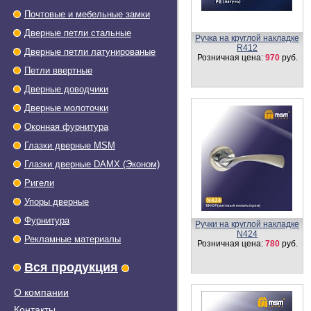
Почтовые и мебельные замки
Дверные петли стальные
Ручка на круглой накладке
R412
Дверные петли латунированые
Розничная цена:
970
руб.
Петли ввертные
Дверные доводчики
Дверные молоточки
Оконная фурнитура
Глазки дверные МSМ
Глазки дверные DAMX (Эконом)
Ригели
Упоры дверные
Фурнитура
Механизм врезной
Задвижка D45
Рекламные материалы
Розничная цена:
80
руб.
Вся продукция
О компании
Контакты