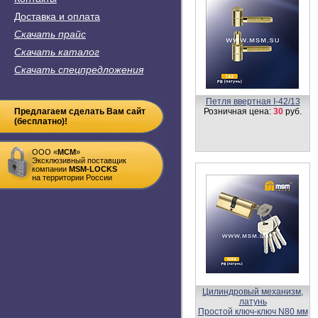
Доставка и оплата
Скачать прайс
Скачать каталог
Скачать спецпредложения
Накладка-фиксатор SW1
Предлагаем сделать Вам сайт
Розничная цена:
350
руб.
(бесплатно)!
ООО «
MСM
»
Эксклюзивный поставщик
компании
MSM-LOCKS
на территории России
Ручка на круглой накладке
D251
Розничная цена:
948 -