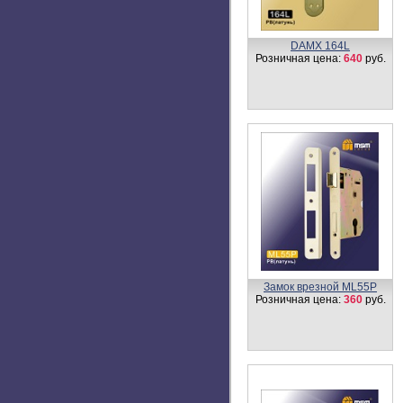
Ручка скоба B418
Розничная цена:
900
руб.
Цилиндровый механизм,
латунь
Простой ключ-ключ N100
мм
Розничная цена:
1000
руб.