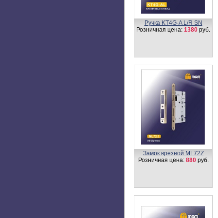
Ручка на планке DAMX
300L
Розничная цена:
640
руб.
Стяжки для ручек на
планке М4-PL2
Розничная
цена:
12
руб.