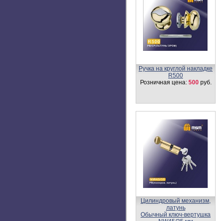
Петля универсальная
100 мм с колпачком 4IK
Розничная цена:
140 -
190
руб.
Замок врезной ML55P
Розничная цена:
360
руб.