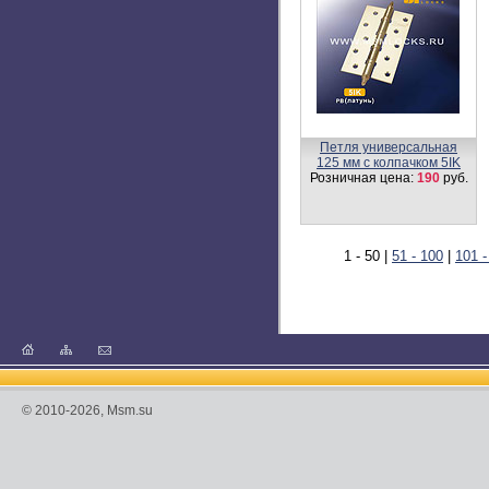
Замок врезной ML55V
Розничная цена:
618
руб.
Цилиндровый механизм,
латунь
Перфорированный ключ-
ключ C140