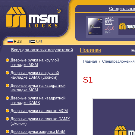
Специальные пред
A640 GR-
TB1-L25
C
(пакет)
980
190
руб.
руб.
RUS
UAE
Новинки
Вход для оптовых покупателей
Тел.: +7(
Дверные ручки на круглой
Главная
/
Спецпредложения
накладке МSМ
Хром (SN/CP)
Дверные ручки на круглой
накладке DAMX (Эконом)
S1
Дверные ручки на квадратной
накладке МСМ
Дверные ручки на квадратной
накладке DAMX
Дверные ручки на планке МСМ
Дверные ручки на планке DAMX
(Эконом)
Дверные ручки-защелки МSМ