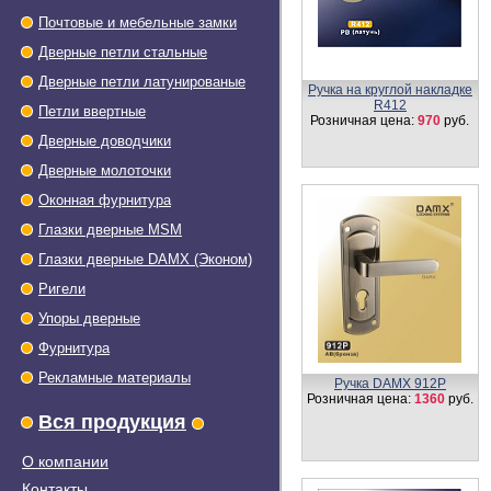
Почтовые и мебельные замки
Дверные петли стальные
Дверные петли латунированые
Ручка на круглой накладке
R412
Петли ввертные
Розничная цена:
970
руб.
Дверные доводчики
Дверные молоточки
Оконная фурнитура
Глазки дверные МSМ
Глазки дверные DAMX (Эконом)
Ригели
Упоры дверные
Фурнитура
Рекламные материалы
Ручка 160 L
Розничная цена:
1120
руб.
Вся продукция
О компании
Контакты