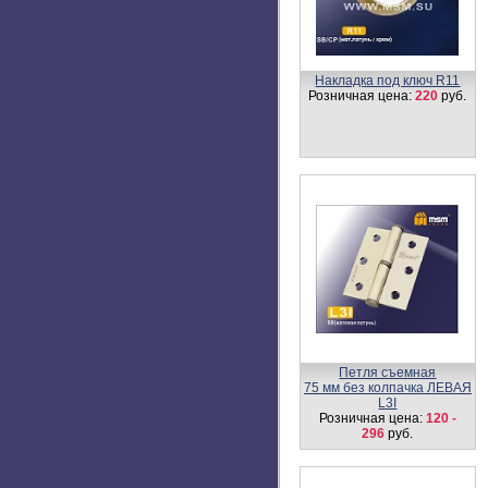
L50М AC - Круг. риг.
Розничная цена:
422
руб.
Ручка KT4G-А L/R GR
Розничная цена:
1500
руб.