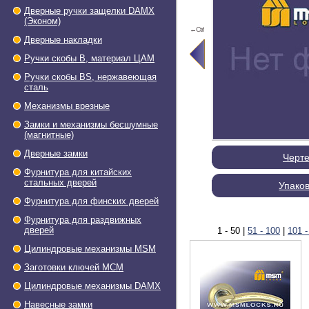
Дверные ручки защелки DAMX
(Эконом)
←Ctrl
Дверные накладки
Ручки скобы В, материал ЦАМ
Ручки скобы BS, нержавеющая
сталь
Механизмы врезные
Замки и механизмы бесшумные
(магнитные)
Дверные замки
Черт
Фурнитура для китайских
стальных дверей
Упако
Фурнитура для финских дверей
Фурнитура для раздвижных
дверей
1 - 50
|
51 - 100
|
101 -
Цилиндровые механизмы MSM
Заготовки ключей МСМ
Цилиндровые механизмы DAMX
Навесные замки