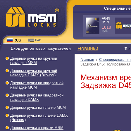
Специальные пред
TB1-L
TS3-L50 -
C
1500
руб.
288
руб.
RUS
UAE
Новинки
Вход для оптовых покупателей
Тел.: +7(
Дверные ручки на круглой
Главная
/
Спецпредложения
накладке МSМ
Задвижка D45: Полированная 
Дверные ручки на круглой
накладке DAMX (Эконом)
Механизм вр
Дверные ручки на квадратной
Задвижка D4
накладке МСМ
Дверные ручки на квадратной
накладке DAMX
Дверные ручки на планке МСМ
Дверные ручки на планке DAMX
(Эконом)
Дверные ручки-защелки МSМ