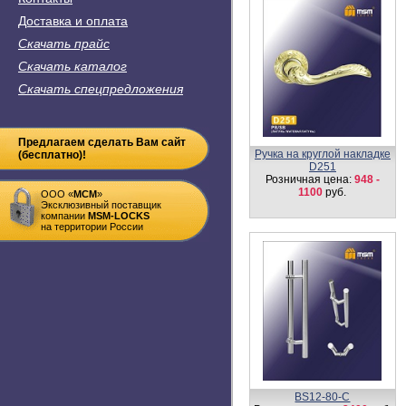
Доставка и оплата
Скачать прайс
Скачать каталог
Скачать спецпредложения
Предлагаем сделать Вам сайт
Накладка-фиксатор SW1
(бесплатно)!
Розничная цена:
350
руб.
ООО «
MСM
»
Эксклюзивный поставщик
компании
MSM-LOCKS
на территории России
Петля ввертная I-52/16