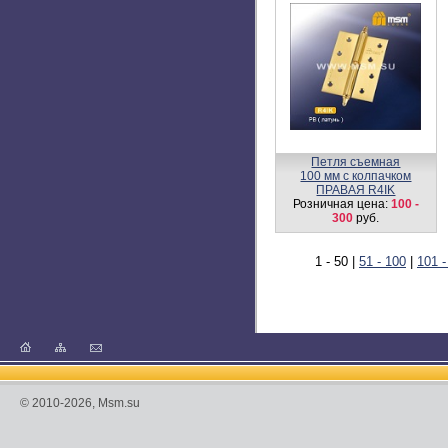
Замок врезной ML55V
Розничная цена:
618
руб.
Ручка KT4G-A L/R SN
Розничная цена:
1380
руб.