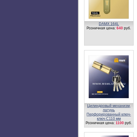
Ручка скоба B418
Розничная цена:
900
руб.
Цилиндровый механизм,
латунь
Простой ключ-вертушка
NW100 мм
Розничная цена:
1150
руб.