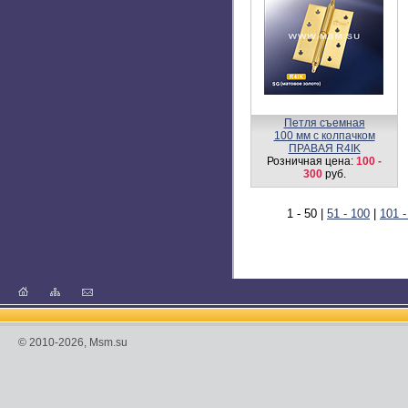
Петля съемная
100 мм с колпачком
ПРАВАЯ R4IK
Розничная цена:
100 -
300
руб.
1 - 50
|
51 - 100
|
101 -
© 2010-2026, Msm.su