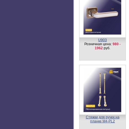
U903
Розничная цена:
980 -
1962
руб.
Стяжки для ручек на
планке М4-PL2