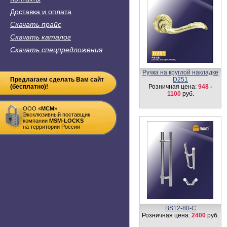
Доставка и оплата
Скачать прайс
Скачать каталог
Скачать спецпредложения
Ручка на круглой накладке
Предлагаем сделать Вам сайт
D251
(бесплатно)!
Розничная цена:
948 -
1100
руб.
ООО «
MСM
»
Эксклюзивный поставщик
компании
MSM-LOCKS
на территории России
BS12-80-С
Розничная цена:
2400
руб.