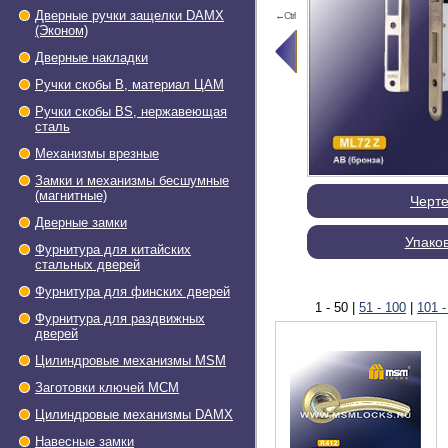
Дверные ручки защелки DAMX
←Ctrl
(Эконом)
Дверные накладки
Ручки скобы В, материал ЦАМ
Ручки скобы BS, нержавеющая
сталь
Механизмы врезные
Замки и механизмы бесшумные
(магнитные)
Черт
Дверные замки
Упако
Фурнитура для китайских
стальных дверей
Фурнитура для финских дверей
1 - 50
|
51 - 100
|
101 -
Фурнитура для раздвижных
дверей
Цилиндровые механизмы MSM
Заготовки ключей МСМ
Цилиндровые механизмы DAMX
Навесные замки