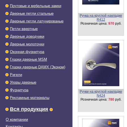
Почтовые и мебельные замки
Дверные петли стальные
Ручка на круглой накладке
R412
Дверные петли латунированые
Розничная цена:
970
руб.
Петли ввертные
Дверные доводчики
Дверные молоточки
Оконная фурнитура
Глазки дверные МSМ
Глазки дверные DAMX (Эконом)
Ригели
Упоры дверные
Фурнитура
Ручки на круглой накладке
N424
Рекламные материалы
Розничная цена:
780
руб.
Вся продукция
О компании
Контакты