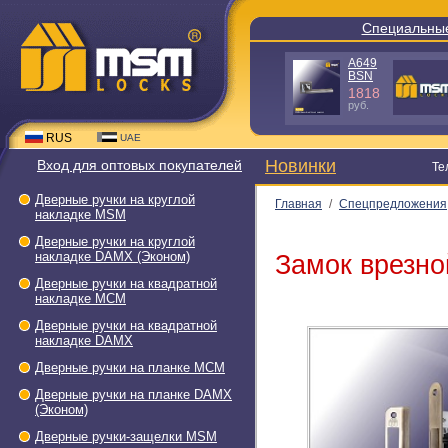
Специальны
A640
GR-
C
980
руб.
RUS
UAE
Новинки
Вход для оптовых покупателей
Т
Дверные ручки на круглой
Главная
/
Спецпредложения
накладке МSМ
Дверные ручки на круглой
накладке DAMX (Эконом)
Замок врезн
Дверные ручки на квадратной
накладке МСМ
Дверные ручки на квадратной
накладке DAMX
Дверные ручки на планке МСМ
Дверные ручки на планке DAMX
(Эконом)
Дверные ручки-защелки МSМ