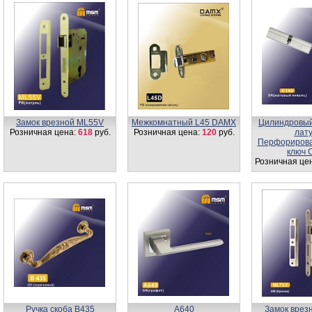
Замок врезной ML55V
Межкомнатный L45 DAMX
Цилиндровый
Розничная цена:
618
руб.
Розничная цена:
120
руб.
лат
Перфорирова
ключ 
Розничная це
Ручка скоба B435
A640
Замок врез