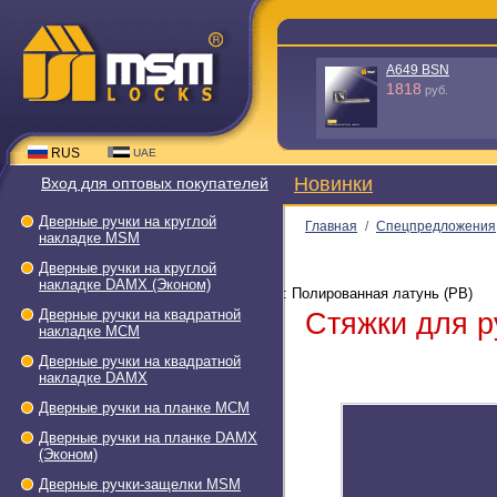
TB1-L
1500
руб.
RUS
UAE
Новинки
Вход для оптовых покупателей
Дверные ручки на круглой
Главная
/
Спецпредложения
накладке МSМ
Дверные ручки на круглой
накладке DAMX (Эконом)
: Полированная латунь (PB)
Дверные ручки на квадратной
Стяжки для р
накладке МСМ
Дверные ручки на квадратной
накладке DAMX
Дверные ручки на планке МСМ
Дверные ручки на планке DAMX
(Эконом)
Дверные ручки-защелки МSМ