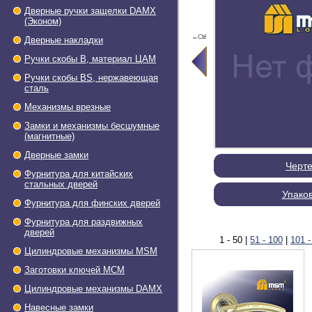
Дверные ручки защелки DAMX
(Эконом)
←Ctrl
Дверные накладки
Ручки скобы В, материал ЦАМ
Ручки скобы BS, нержавеющая
сталь
Механизмы врезные
Замки и механизмы бесшумные
(магнитные)
Дверные замки
Черт
Фурнитура для китайских
стальных дверей
Упако
Фурнитура для финских дверей
Фурнитура для раздвижных
дверей
1 - 50
|
51 - 100
|
101 -
Цилиндровые механизмы MSM
Заготовки ключей МСМ
Цилиндровые механизмы DAMX
Навесные замки