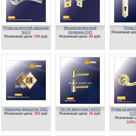
Ручки на круглой накладке
Механизм врезной
Ручка 
N424
Задвижка D45
Розничная це
Розничная цена:
780
руб.
Розничная цена:
80
руб.
Накладка-фиксатор SW1
Петля ввертная I-42/13
Ручка на круг
Розничная цена:
350
руб.
Розничная цена:
30
руб.
D2
Розничная 
1100