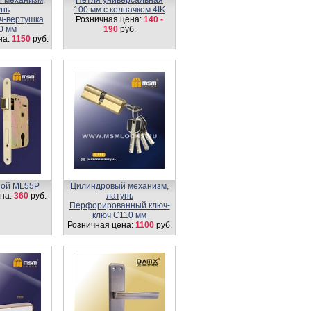
 механизм,
Петля универсальная
унь
100 мм с колпачком 4IK
ч-вертушка
Розничная цена:
140 -
0 мм
190
руб.
на:
1150
руб.
ной ML55P
Цилиндровый механизм,
на:
360
руб.
латунь
Перфорированный ключ-
ключ C110 мм
Розничная цена:
1100
руб.