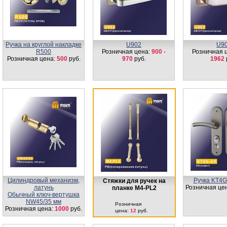
Ручка на круглой накладке
U902
U9
R500
Розничная цена:
900 -
Розничная 
Розничная цена:
500
руб.
970
руб.
1962
Цилиндровый механизм,
Ручка KT4G
Стяжки для ручек на
латунь
Розничная це
планке М4-PL2
Обычный ключ-вертушка
NW45/35 мм
Розничная
Розничная цена:
1000
руб.
цена:
12
руб.