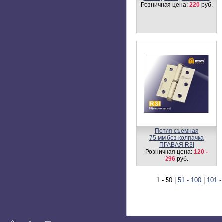
Розничная цена:
220
руб.
Петля съемная
75 мм без колпачка
ПРАВАЯ R3I
Розничная цена:
120 -
296
руб.
1 - 50
|
51 - 100
|
101 -