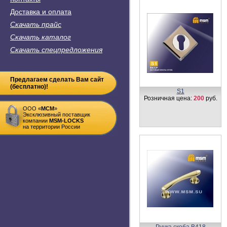
Доставка и оплата
Скачать прайс
Скачать каталог
Скачать спецпредложения
Предлагаем сделать Вам сайт
(бесплатно)!
S1
Розничная цена:
200
руб.
ООО «
MСM
»
Эксклюзивный поставщик
компании
MSM-LOCKS
на территории России