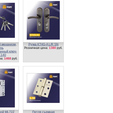
 механизм,
Ручка KT4G-A L/R SN
унь
Розничная цена:
1380
руб.
нный ключ-
C140
на:
1468
руб.
ной ML72Z
Петля съемная