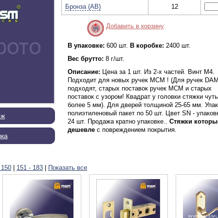
Бронза (AB)
12
Добавить в корзину
В упаковке:
600 шт.
В коробке:
2400 шт.
Вес брутто:
8 г/шт.
Описание:
Цена за 1 шт. Из 2-х частей. Винт М4.
Подходит для новых ручек МСМ ! (Для ручек DA
подходят, старых поставок ручек МСМ и старых
поставок с узором! Квадрат у головки стяжки чуть
более 5 мм). Для дверей толщиной 25-65 мм. Упак
полиэтиленовый пакет по 50 шт. Цвет SN - упаков
еж
24 шт. Продажа кратно упаковке..
Стяжки которы
дешевле
с повреждением покрытия.
вка
 150
|
151 - 183
|
Показать все