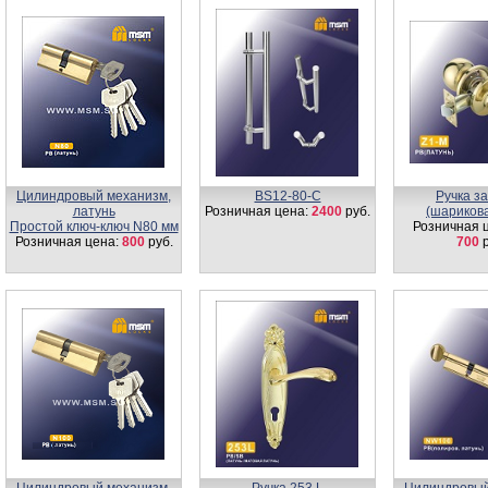
Цилиндровый механизм,
BS12-80-С
Ручка з
латунь
Розничная цена:
2400
руб.
(шариков
Простой ключ-ключ N80 мм
Розничная 
Розничная цена:
800
руб.
700
р