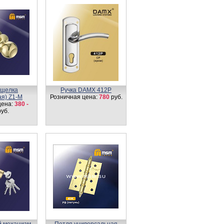
ащелка
Ручка DAMX 412P
ая) Z1-M
Розничная цена:
780
руб.
цена:
380 -
уб.