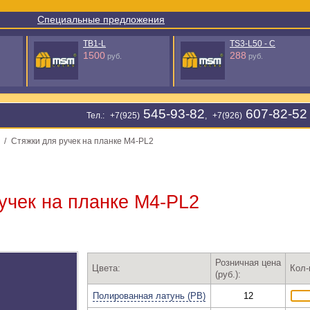
Специальные предложения
TS3-L50 - C
TB1-L25 (пакет)
288
190
руб.
руб.
545-93-82
607-82-52
Тел.: +7(925)
, +7(926)
/
Стяжки для ручек на планке М4-PL2
учек на планке М4-PL2
Розничная цена
Цвета:
Кол-
(руб.):
Полированная латунь (PB)
12