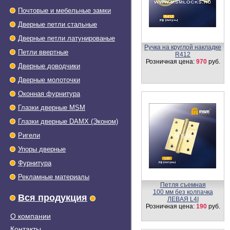
Почтовые и мебельные замки
Дверные петли стальные
Дверные петли латунированые
Ручка на круглой накладке
Петли ввертные
R412
Розничная цена:
970
руб.
Дверные доводчики
Дверные молоточки
Оконная фурнитура
Глазки дверные МSМ
Глазки дверные DAMX (Эконом)
Ригели
Упоры дверные
Фурнитура
Рекламные материалы
Петля съемная
100 мм без колпачка
Вся продукция
ЛЕВАЯ L4I
Розничная цена:
190
руб.
О компании
Контакты