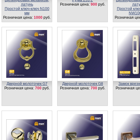
Цилиндровый механизм,
Ручка 253 L
Цилиндровый
латунь
Розничная цена:
900
руб.
лат
Простой ключ-ключ N100
Простой клю
мм
NW10
Розничная цена:
1000
руб.
Розничная це
Дверной молоточек G7
Дверной молоточек G8
Замок врез
Розничная цена:
700
руб.
Розничная цена:
700
руб.
Розничная це