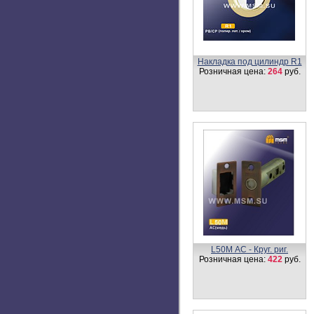
Накладка под цилиндр R1
Розничная цена:
264
руб.
L50М AC - Круг. риг.
Розничная цена:
422
руб.