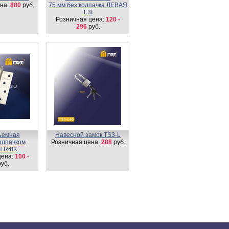
на:
880
руб.
75 мм без колпачка ЛЕВАЯ
L3I
Розничная цена:
120 -
296
руб.
ъемная
Навесной замок TS3-L
колпачком
Розничная цена:
288
руб.
 R4IK
цена:
100 -
уб.