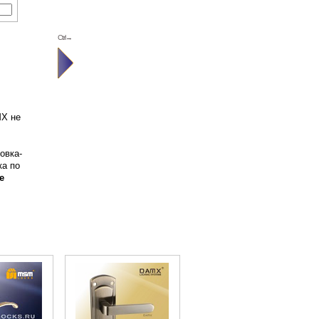
Ctrl→
MX не
овка-
ка по
е