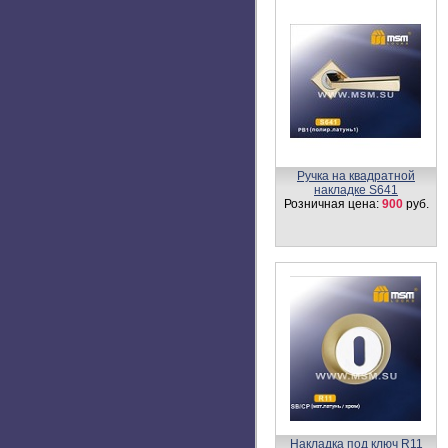
Ручка на квадратной
накладке S641
Розничная цена:
900
руб.
Накладка под ключ R11