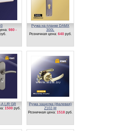
03
Ручка на планке DAMX
цена:
980 -
300L
руб.
Розничная цена:
640
руб.
-А L/R GR
Ручка защелка (фалевая)
на:
1500
руб.
Z102-M
Розничная цена:
1518
руб.