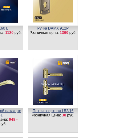
160 L
Ручка DAMX 912Р
на:
1120
руб.
Розничная цена:
1360
руб.
лой накладке
Петля ввертная I-52/16
51
Розничная цена:
38
руб.
цена:
948 -
руб.