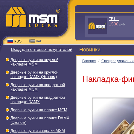
TS3-L50 - C
288
руб.
RUS
UAE
Новинки
Вход для оптовых покупателей
Дверные ручки на круглой
Главная
/
Спецпредложения
накладке МSМ
Дверные ручки на круглой
накладке DAMX (Эконом)
Накладка-фи
Дверные ручки на квадратной
накладке МСМ
Дверные ручки на квадратной
накладке DAMX
Дверные ручки на планке МСМ
Дверные ручки на планке DAMX
(Эконом)
Дверные ручки-защелки МSМ