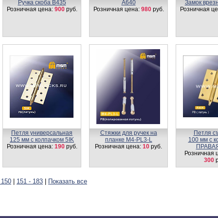
Ручка скоба B435
A640
Замок врез
Розничная цена:
900
руб.
Розничная цена:
980
руб.
Розничная це
Петля универсальная
Стяжки для ручек на
Петля с
125 мм с колпачком 5IK
планке M4-PL3-L
100 мм с 
Розничная цена:
190
руб.
Розничная цена:
10
руб.
ПРАВАЯ
Розничная 
300
р
 150
|
151 - 183
|
Показать все