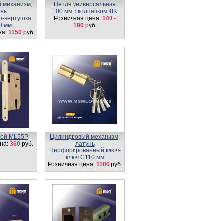
 механизм,
Петля универсальная
унь
100 мм с колпачком 4IK
ч-вертушка
Розничная цена:
140 -
0 мм
190
руб.
на:
1150
руб.
ной ML55P
Цилиндровый механизм,
на:
360
руб.
латунь
Перфорированный ключ-
ключ C110 мм
Розничная цена:
1100
руб.