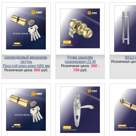
Цилиндровый механизм,
Ручка защелка
BS12-
латунь
(шариковая) Z1-M
Розничная це
Простой ключ-ключ N80 мм
Розничная цена:
380 -
Розничная цена:
800
руб.
700
руб.