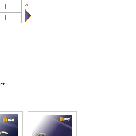
Ctrl→
кие