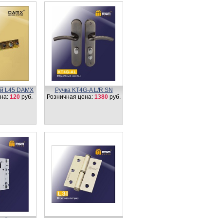
й L45 DAMX
Ручка KT4G-A L/R SN
на:
120
руб.
Розничная цена:
1380
руб.