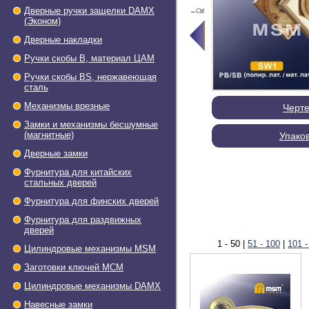
Дверные ручки защелки DAMX
←Ctrl
(Эконом)
Дверные накладки
Ручки скобы В, материал ЦАМ
Ручки скобы BS, нержавеющая
сталь
Механизмы врезные
Черт
Замки и механизмы бесшумные
(магнитные)
Упако
Дверные замки
Фурнитура для китайских
стальных дверей
Фурнитура для финских дверей
Фурнитура для раздвижных
дверей
1 - 50
|
51 - 100
|
101 -
Цилиндровые механизмы MSM
Заготовки ключей МСМ
Цилиндровые механизмы DAMX
Навесные замки