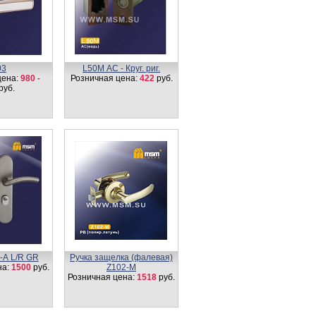
03
L50М AC - Круг. риг.
цена:
980 -
Розничная цена:
422
руб.
руб.
-А L/R GR
Ручка защелка (фалевая)
на:
1500
руб.
Z102-M
Розничная цена:
1518
руб.