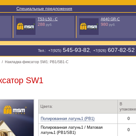
Специальные предложения
A640 GR-C
A649 BSN
980
1818
руб.
руб.
545-93-82
607-82-52
Тел.: +7(925)
, +7(926)
/
Накладка-фиксатор SW1: PB1/SB1-С
ксатор SW1
В
Цвета:
упаковке
Полированная латунь1 (PB1)
0
Полированная латунь1 / Матовая
0
латунь1 (PB1/SB1)