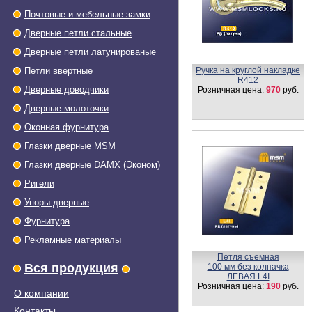
Почтовые и мебельные замки
Дверные петли стальные
Дверные петли латунированые
Петли ввертные
Ручка на круглой накладке
R412
Дверные доводчики
Розничная цена:
970
руб.
Дверные молоточки
Оконная фурнитура
Глазки дверные МSМ
Глазки дверные DAMX (Эконом)
Ригели
Упоры дверные
Фурнитура
Рекламные материалы
Петля съемная
Вся продукция
100 мм без колпачка
ЛЕВАЯ L4I
Розничная цена:
190
руб.
О компании
Контакты