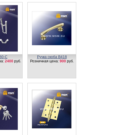
80-С
Ручка скоба B418
на:
2400
руб.
Розничная цена:
900
руб.