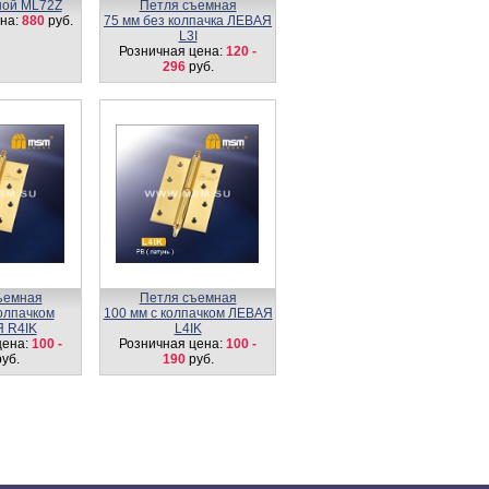
ной ML72Z
Петля съемная
на:
880
руб.
75 мм без колпачка ЛЕВАЯ
L3I
Розничная цена:
120 -
296
руб.
ъемная
Петля съемная
колпачком
100 мм с колпачком ЛЕВАЯ
 R4IK
L4IK
цена:
100 -
Розничная цена:
100 -
уб.
190
руб.