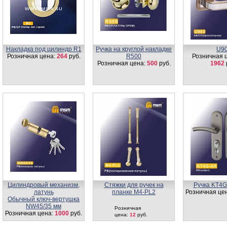
Накладка под цилиндр R1
Ручка на круглой накладке
U9
Розничная цена:
264
руб.
R500
Розничная 
Розничная цена:
500
руб.
1962
Цилиндровый механизм,
Стяжки для ручек на
Ручка KT4G
латунь
планке М4-PL2
Розничная це
Обычный ключ-вертушка
NW45/35 мм
Розничная
Розничная цена:
1000
руб.
цена:
12
руб.