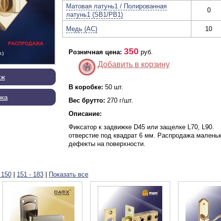
Матовая латунь1 / Полированная
0
латунь1 (SB1/PB1)
Медь (AC)
10
350
Розничная цена:
руб.
Добавить в корзину
еж
В коробке:
50 шт.
вка
Вес брутто:
270 г/шт.
Описание:
Фиксатор к задвижке D45 или защелке L70, L90.
отверстие под квадрат 6 мм. Распродажа малень
дефекты на поверхности.
 150
|
151 - 183
|
Показать все