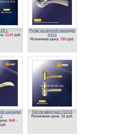
160 L
Ручки на круглой накладке
на:
1120
руб.
N424
Розничная цена:
780
руб.
лой накладке
Петля ввертная I-52/16
51
Розничная цена:
38
руб.
цена:
948 -
руб.