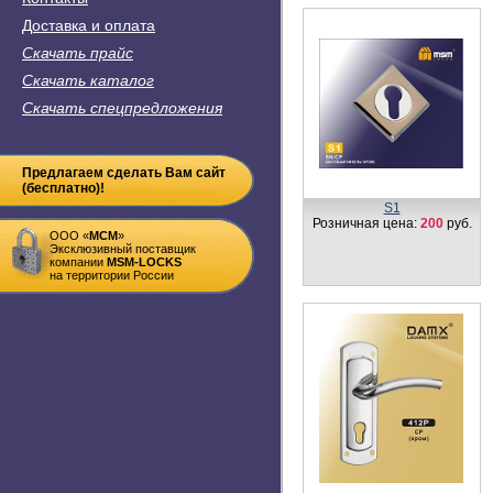
Доставка и оплата
Скачать прайс
Скачать каталог
Скачать спецпредложения
Предлагаем сделать Вам сайт
(бесплатно)!
S1
Розничная цена:
200
руб.
ООО «
MСM
»
Эксклюзивный поставщик
компании
MSM-LOCKS
на территории России