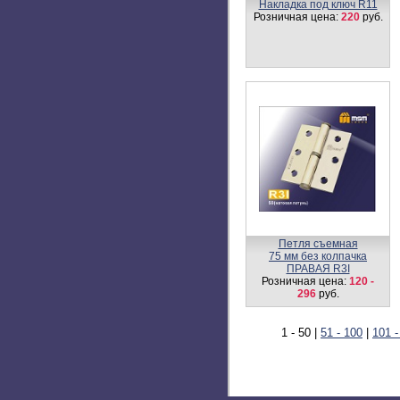
Накладка под ключ R11
Розничная цена:
220
руб.
Петля съемная
75 мм без колпачка
ПРАВАЯ R3I
Розничная цена:
120 -
296
руб.
1 - 50
|
51 - 100
|
101 -