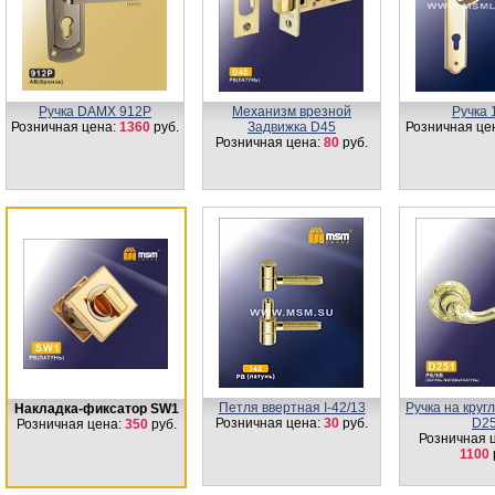
Ручка DAMX 912Р
Механизм врезной
Ручка 
Розничная цена:
1360
руб.
Задвижка D45
Розничная це
Розничная цена:
80
руб.
Петля ввертная I-42/13
Ручка на круг
Накладка-фиксатор SW1
Розничная цена:
30
руб.
D2
Розничная цена:
350
руб.
Розничная 
1100