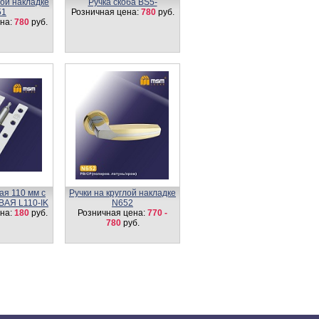
лой накладке
Ручка скоба BS5-
51
Розничная цена:
780
руб.
на:
780
руб.
ая 110 мм c
Ручки на круглой накладке
ВАЯ L110-IK
N652
на:
180
руб.
Розничная цена:
770 -
780
руб.