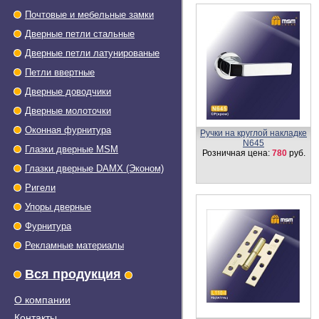
Почтовые и мебельные замки
Дверные петли стальные
Дверные петли латунированые
Петли ввертные
Дверные доводчики
Дверные молоточки
Оконная фурнитура
Ручки на круглой накладке
N645
Глазки дверные МSМ
Розничная цена:
780
руб.
Глазки дверные DAMX (Эконом)
Ригели
Упоры дверные
Фурнитура
Рекламные материалы
Вся продукция
О компании
Контакты