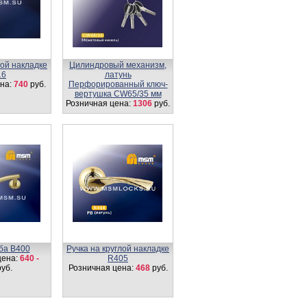
лой накладке
Цилиндровый механизм,
16
латунь
на:
740
руб.
Перфорированный ключ-
вертушка CW65/35 мм
Розничная цена:
1306
руб.
оба B400
Ручка на круглой накладке
цена:
640 -
R405
уб.
Розничная цена:
468
руб.