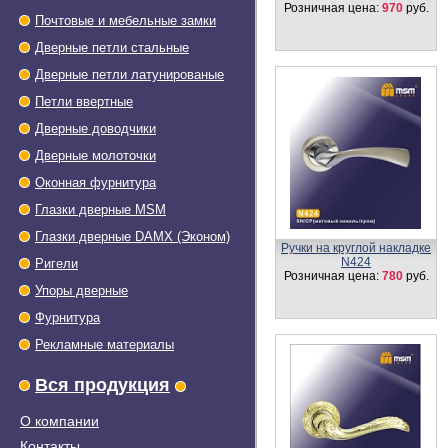
Розничная цена:
970
руб.
Почтовые и мебельные замки
Дверные петли стальные
Дверные петли латунированые
Петли ввертные
Дверные доводчики
Дверные молоточки
Оконная фурнитура
Глазки дверные МSМ
Глазки дверные DAMX (Эконом)
Ручка 160 L
Розничная цена:
1120
руб.
Ригели
Упоры дверные
Фурнитура
Рекламные материалы
Вся продукция
О компании
Контакты