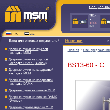
Специальные пред
TS3-L50 -
A640 GR-C
C
980
руб.
288
руб.
RUS
UAE
Новинки
Вход для оптовых покупателей
Тел.: +7(
Дверные ручки на круглой
Главная
/
Спецпредложения
накладке МSМ
Дверные ручки на круглой
накладке DAMX (Эконом)
BS13-60 - С
Дверные ручки на квадратной
накладке МСМ
Дверные ручки на квадратной
накладке DAMX
Дверные ручки на планке МСМ
Дверные ручки на планке DAMX
(Эконом)
Дверные ручки-защелки МSМ