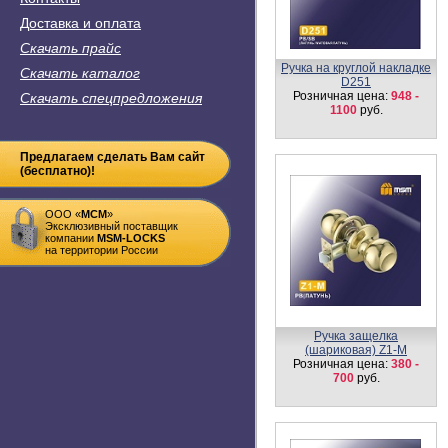
Доставка и оплата
Скачать прайс
Накладка-фиксатор SW1
Скачать каталог
Розничная цена:
350
руб.
Скачать спецпредложения
Предлагаем сделать Вам сайт
(бесплатно)!
ООО «
MСM
»
Эксклюзивный поставщик
компании
MSM-LOCKS
на территории России
Петля ввертная I-52/16
Розничная цена:
38
руб.