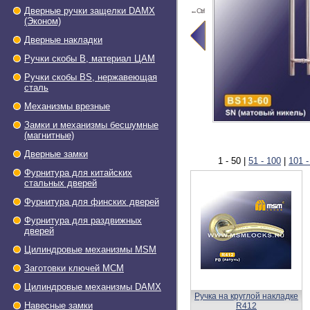
Дверные ручки защелки DAMX
←Ctrl
(Эконом)
Дверные накладки
Ручки скобы В, материал ЦАМ
Ручки скобы BS, нержавеющая
сталь
Механизмы врезные
Замки и механизмы бесшумные
(магнитные)
Дверные замки
1 - 50
|
51 - 100
|
101 -
Фурнитура для китайских
стальных дверей
Фурнитура для финских дверей
Фурнитура для раздвижных
дверей
Цилиндровые механизмы MSM
Заготовки ключей МСМ
Цилиндровые механизмы DAMX
Ручка на круглой накладке
Навесные замки
R412