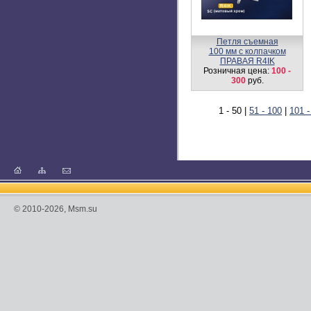
Ручка на квадратной
накладке S641
Розничная цена:
900
руб.
Ручка KT4G-A L/R SN
Розничная цена:
1380
руб.