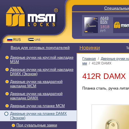
Специальные пред
A640 GR-
TB1-L25
C
(пакет)
980
190
руб.
руб.
RUS
UAE
Новинки
Вход для оптовых покупателей
Тел.: +7(
Дверные ручки на круглой
Главная
/
Дверные ручки на 
накладке МSМ
замок 62 мм
/
412R DAMX
Дверные ручки на круглой
накладке DAMX (Эконом)
412R DAMX
Дверные ручки на квадратной
накладке МСМ
Планка сталь, ручка литая,
Дверные ручки на квадратной
накладке DAMX
Дверные ручки на планке МСМ
Дверные ручки на планке DAMX
(Эконом)
Под сувальдные замки