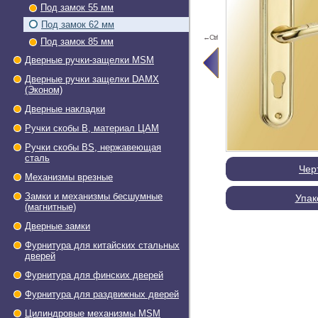
Под замок 55 мм
Под замок 62 мм
←Ctrl
Под замок 85 мм
Дверные ручки-защелки МSМ
Дверные ручки защелки DAMX
(Эконом)
Дверные накладки
Ручки скобы В, материал ЦАМ
Ручки скобы BS, нержавеющая
сталь
Черт
Механизмы врезные
Замки и механизмы бесшумные
Упако
(магнитные)
Дверные замки
Фурнитура для китайских
стальных дверей
Фурнитура для финских дверей
Фурнитура для раздвижных
дверей