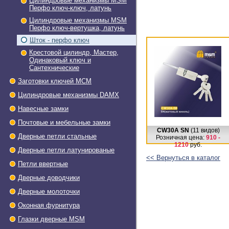
Цилиндровые механизмы MSM
Перфо ключ-ключ, латунь
Цилиндровые механизмы MSM
Перфо ключ-вертушка, латунь
Шток - перфо ключ
Крестовой цилиндр, Мастер,
Одинаковый ключ и
Сантехнические
Заготовки ключей МСМ
Цилиндровые механизмы DAMX
Навесные замки
Почтовые и мебельные замки
CW30A SN
(11 видов)
Дверные петли стальные
Розничная цена:
910 -
1210
руб.
Дверные петли латунированые
<< Вернуться в каталог
Петли ввертные
Дверные доводчики
Дверные молоточки
Оконная фурнитура
Глазки дверные МSМ