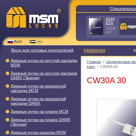
Специальны
A649
BSN
1818
руб.
RUS
UAE
Новинки
Вход для оптовых покупателей
Т
Дверные ручки на круглой накладке
Главная
/
Цилиндровые м
МSМ
ключ
/
CW30A 45
Дверные ручки на круглой накладке
DAMX (Эконом)
CW30A 30
Дверные ручки на квадратной
накладке МСМ
Дверные ручки на квадратной
накладке DAMX
Дверные ручки на планке МСМ
Дверные ручки на планке DAMX
(Эконом)
Дверные ручки-защелки МSМ