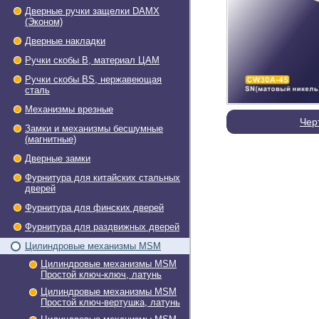
Дверные ручки защелки DAMX
(Эконом)
Дверные накладки
Ручки скобы В, материал ЦАМ
Ручки скобы BS, нержавеющая
сталь
Механизмы врезные
Чер
Замки и механизмы бесшумные
(магнитные)
Дверные замки
Фурнитура для китайских стальных
дверей
Фурнитура для финских дверей
Фурнитура для раздвижных дверей
Цилиндровые механизмы MSM
Цилиндровые механизмы MSM
Простой ключ-ключ, латунь
Цилиндровые механизмы MSM
Простой ключ-вертушка, латунь