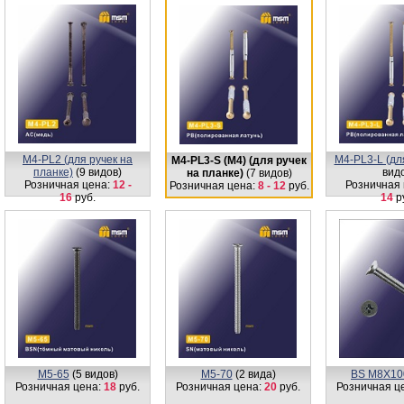
М4-PL2 (для ручек на
M4-PL3-L (дл
М4-PL3-S (М4) (для ручек
планке)
(9 видов)
вид
на планке)
(7 видов)
Розничная цена:
12 -
Розничная 
Розничная цена:
8 - 12
руб.
16
руб.
14
р
М5-65
(5 видов)
М5-70
(2 вида)
BS М8Х10
Розничная цена:
18
руб.
Розничная цена:
20
руб.
Розничная ц