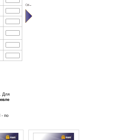
Ctrl→
. Для
евле
 - по