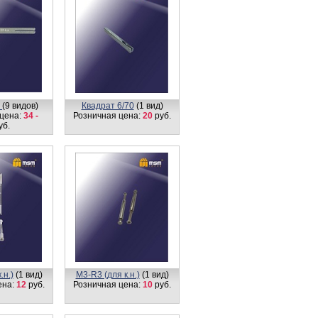
P
(9 видов)
Квадрат 6/70
(1 вид)
цена:
34 -
Розничная цена:
20
руб.
уб.
.н.)
(1 вид)
М3-R3 (для к.н.)
(1 вид)
ена:
12
руб.
Розничная цена:
10
руб.