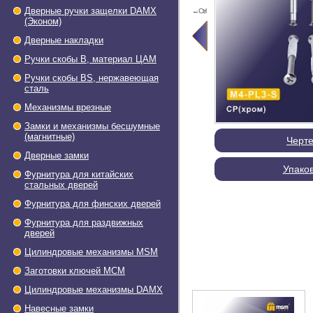
Дверные ручки защелки DAMX
←Ctrl
(Эконом)
Дверные накладки
Ручки скобы В, материал ЦАМ
Ручки скобы BS, нержавеющая
сталь
Механизмы врезные
Замки и механизмы бесшумные
(магнитные)
Черт
Дверные замки
Упако
Фурнитура для китайских
стальных дверей
Фурнитура для финских дверей
Фурнитура для раздвижных
дверей
Цилиндровые механизмы MSM
Заготовки ключей МСМ
Цилиндровые механизмы DAMX
Навесные замки