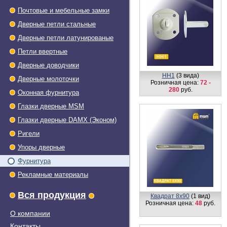
Почтовые и мебельные замки
Дверные петли стальные
Дверные петли латунированые
Петли ввертные
Дверные доводчики
HH1
(3 вида)
Дверные молоточки
Розничная цена:
72 -
280
руб.
Оконная фурнитура
Глазки дверные МSМ
Глазки дверные DAMX (Эконом)
Ригели
Упоры дверные
Фурнитура
Рекламные материалы
Вся продукция
Квадрат 8х90
(1 вид)
Розничная цена:
48
руб.
О компании
Контакты