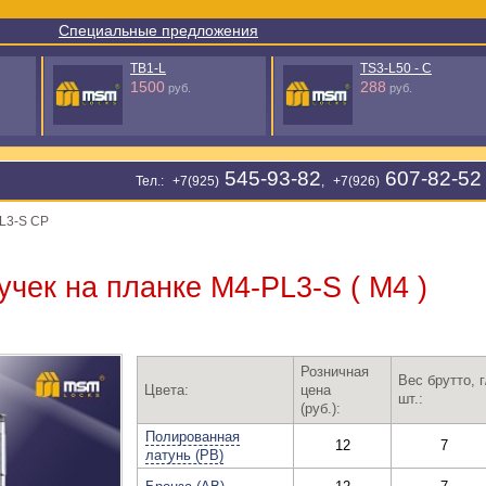
Специальные предложения
TB1-L
TS3-L50 - C
1500
288
руб.
руб.
545-93-82
607-82-52
Тел.: +7(925)
, +7(926)
L3-S CP
учек на планке М4-PL3-S ( М4 )
Розничная
Вес брутто, г
Цвета:
цена
шт.:
(руб.):
Полированная
12
7
латунь (PB)