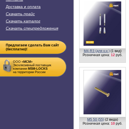
Доставка и оплата
Скачать прайс
Скачать каталог
Скачать спецпредложения
Предлагаем сделать Вам сайт
(бесплатно)!
М4-R3 (для к.н.)
(1 вид)
Розничная цена:
12
руб.
ООО «
MСM
»
Эксклюзивный поставщик
компании
MSM-LOCKS
на территории России
М5 50 (55)
(2 вида)
Розничная цена:
10
руб.