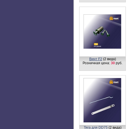
Винт F2
(2 вида)
Розничная цена:
30
руб.
Тяга для DD75
(2 вида)