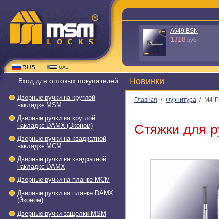
A649 BSN
1818
руб.
RUS
UAE
Новинки
Вход для оптовых покупателей
Дверные ручки на круглой
Главная
/
Фурнитура
/
М4-P
накладке МSМ
Дверные ручки на круглой
накладке DAMX (Эконом)
Стяжки для р
Дверные ручки на квадратной
накладке МСМ
Дверные ручки на квадратной
накладке DAMX
Дверные ручки на планке МСМ
Дверные ручки на планке DAMX
(Эконом)
Дверные ручки-защелки МSМ