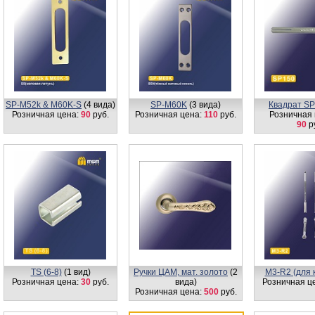
SP-M52k & M60K-S
(4 вида)
SP-M60K
(3 вида)
Квадрат S
Розничная цена:
90
руб.
Розничная цена:
110
руб.
Розничная 
90
р
TS (6-8)
(1 вид)
Ручки ЦАМ, мат. золото
(2
М3-R2 (для к
Розничная цена:
30
руб.
вида)
Розничная ц
Розничная цена:
500
руб.