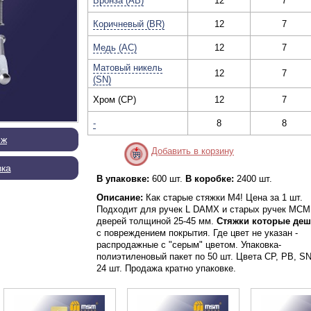
Бронза (AB)
12
7
Коричневый (BR)
12
7
Медь (AC)
12
7
Матовый никель
12
7
(SN)
Хром (CP)
12
7
-
8
8
еж
Добавить в корзину
вка
В упаковке:
600 шт.
В коробке:
2400 шт.
Описание:
Как старые стяжки М4! Цена за 1 шт.
Подходит для ручек L DAMX и старых ручек МСМ
дверей толщиной 25-45 мм.
Стяжки которые деш
с повреждением покрытия. Где цвет не указан -
распродажные с "серым" цветом. Упаковка-
полиэтиленовый пакет по 50 шт. Цвета CP, PB, SN
24 шт. Продажа кратно упаковке.