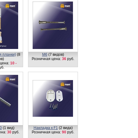
я планки)
(8
М6
(7 видов)
ов)
Розничная цена:
36
руб.
цена:
10 -
уб.
0
(1 вид)
Накладка к F1
(2 вида)
ена:
30
руб.
Розничная цена:
90
руб.