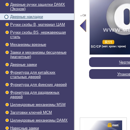
Дверные ручки защелки DAMX
(Эконом)
←Ctrl
Дверные накладки
Ручки скобы В, материал ЦАМ
Ручки скобы BS, нержавеющая
сталь
Механизмы врезные
Замки и механизмы бесшумные
(магнитные)
Черт
Дверные замки
Фурнитура для китайских
Упако
стальных дверей
Фурнитура для финских дверей
Фурнитура для раздвижных
дверей
Цилиндровые механизмы MSM
Заготовки ключей МСМ
Цилиндровые механизмы DAMX
Навесные замки