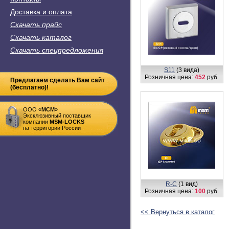
Доставка и оплата
Скачать прайс
Скачать каталог
Скачать спецпредложения
S11
(3 вида)
Розничная цена:
452
руб.
Предлагаем сделать Вам сайт
(бесплатно)!
ООО «
MСM
»
Эксклюзивный поставщик
компании
MSM-LOCKS
на территории России
R-С
(1 вид)
Розничная цена:
100
руб.
<< Вернуться в каталог