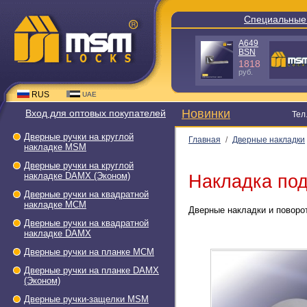
Специальные
A649
BSN
1818
руб.
RUS
UAE
Новинки
Вход для оптовых покупателей
Тел
Дверные ручки на круглой
Главная
/
Дверные накладки
накладке МSМ
Дверные ручки на круглой
накладке DAMX (Эконом)
Накладка под
Дверные ручки на квадратной
накладке МСМ
Дверные накладки и поворо
Дверные ручки на квадратной
накладке DAMX
Дверные ручки на планке МСМ
Дверные ручки на планке DAMX
(Эконом)
Дверные ручки-защелки МSМ