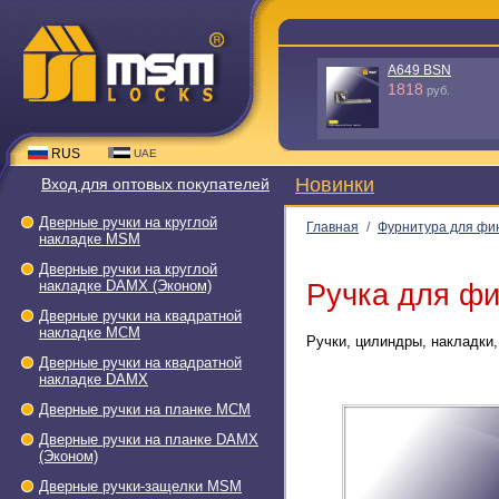
A649 BSN
1818
руб.
RUS
UAE
Новинки
Вход для оптовых покупателей
Дверные ручки на круглой
Главная
/
Фурнитура для фи
накладке МSМ
Дверные ручки на круглой
накладке DAMX (Эконом)
Ручка для фи
Дверные ручки на квадратной
накладке МСМ
Ручки, цилиндры, накладки,
Дверные ручки на квадратной
накладке DAMX
Дверные ручки на планке МСМ
Дверные ручки на планке DAMX
(Эконом)
Дверные ручки-защелки МSМ