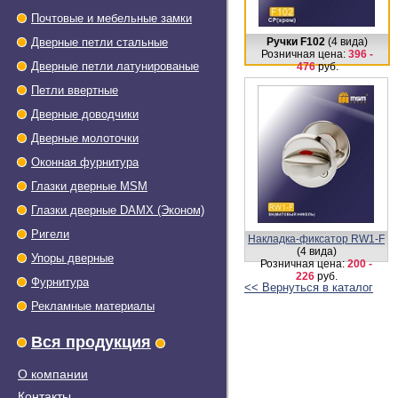
Почтовые и мебельные замки
Дверные петли стальные
Ручки F102
(4 вида)
Розничная цена:
396 -
Дверные петли латунированые
476
руб.
Петли ввертные
Дверные доводчики
Дверные молоточки
Оконная фурнитура
Глазки дверные МSМ
Глазки дверные DAMX (Эконом)
Ригели
Накладка-фиксатор RW1-F
(4 вида)
Упоры дверные
Розничная цена:
200 -
226
руб.
Фурнитура
<< Вернуться в каталог
Рекламные материалы
Вся продукция
О компании
Контакты