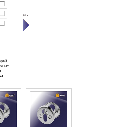
Ctrl→
ерей.
ичные
и
а -