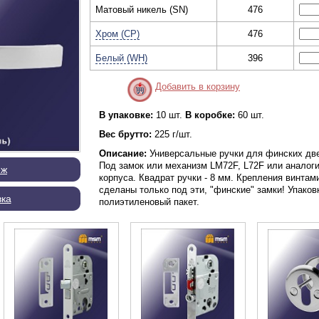
Матовый никель (SN)
476
Хром (CP)
476
Белый (WH)
396
Добавить в корзину
В упаковке:
10 шт.
В коробке:
60 шт.
Вес брутто:
225 г/шт.
Описание:
Универсальные ручки для финских дв
Под замок или механизм LM72F, L72F или аналог
еж
корпуса. Квадрат ручки - 8 мм. Крепления винтам
сделаны только под эти, "финские" замки! Упаковк
вка
полиэтиленовый пакет.