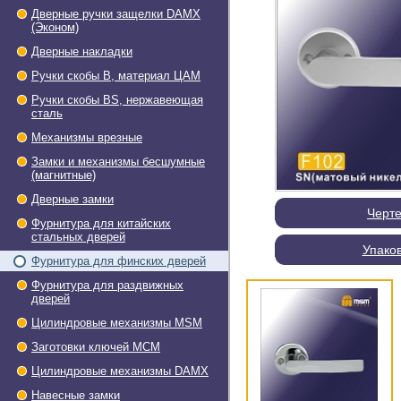
Дверные ручки защелки DAMX
(Эконом)
Дверные накладки
Ручки скобы В, материал ЦАМ
Ручки скобы BS, нержавеющая
сталь
Механизмы врезные
Замки и механизмы бесшумные
(магнитные)
Дверные замки
Черт
Фурнитура для китайских
стальных дверей
Упако
Фурнитура для финских дверей
Фурнитура для раздвижных
дверей
Цилиндровые механизмы MSM
Заготовки ключей МСМ
Цилиндровые механизмы DAMX
Навесные замки