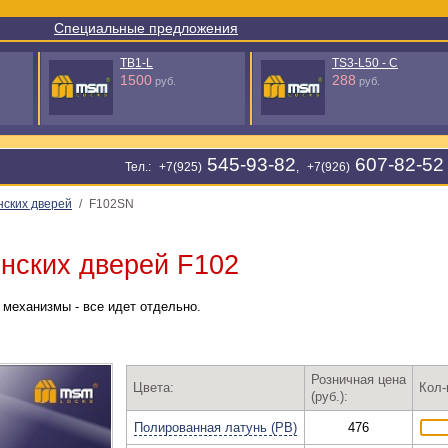
Специальные предложения
TB1-L
TS3-L50 - C
1500
288
руб.
руб.
545-93-82
607-82-52
Тел.: +7(925)
, +7(926)
нских дверей
/
F102SN
нских дверей F102
 механизмы - все идет отдельно.
Розничная цена
Цвета:
Кол-
(руб.):
Полированная латунь (PB)
476