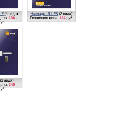
1-F
(4 вида)
Накладка R1-FB
(2 вида)
цена:
106 -
Розничная цена:
124
руб.
уб.
(2 вида)
цена:
240 -
уб.