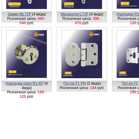
Замки ML72F
(4 вида)
Механизм L72F
(4 вида)
Накладка R
Розничная цена:
440 -
Розничная цена:
396 -
Розничная 
540
руб.
476
руб.
120
р
Накладка ключ R1-KF
(4
Петля F1 PN
(2 вида)
Петля F2
вида)
Розничная цена:
144
руб.
Розничная 
Розничная цена:
106 -
290
р
120
руб.