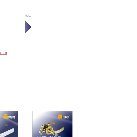
Ctrl→
ть в