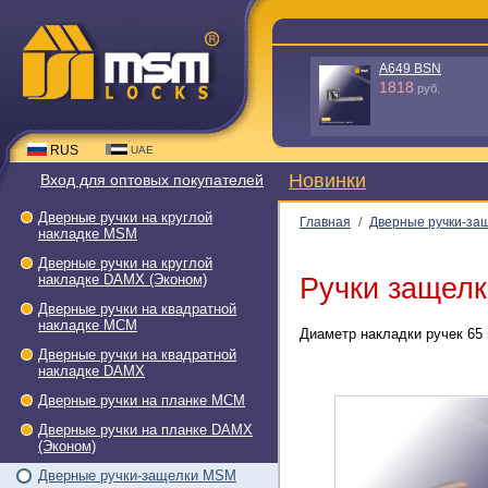
A649 BSN
1818
руб.
RUS
UAE
Новинки
Вход для оптовых покупателей
Дверные ручки на круглой
Главная
/
Дверные ручки-за
накладке МSМ
Дверные ручки на круглой
накладке DAMX (Эконом)
Ручки защелк
Дверные ручки на квадратной
накладке МСМ
Диаметр накладки ручек 65 
Дверные ручки на квадратной
накладке DAMX
Дверные ручки на планке МСМ
Дверные ручки на планке DAMX
(Эконом)
Дверные ручки-защелки МSМ