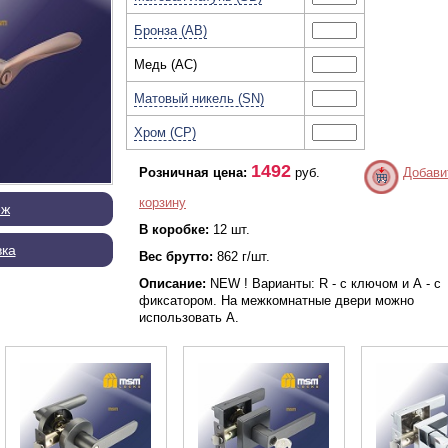
Бронза (AB)
Медь (AC)
Матовый никель (SN)
Хром (CP)
1492
Розничная цена:
руб.
Добави
корзину
еж
В коробке:
12 шт.
вка
Вес брутто:
862 г/шт.
Описание:
NEW ! Варианты: R - с ключом и А - с
фиксатором. На межкомнатные двери можно
использовать А.