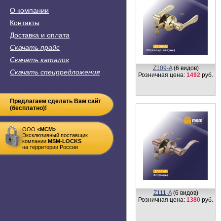
О компании
Контакты
Доставка и оплата
Скачать прайс
Скачать каталог
Z109-A
(6 видов)
Скачать спецпредложения
Розничная цена:
1492
руб.
Предлагаем сделать Вам сайт
(бесплатно)!
ООО «
MСM
»
Эксклюзивный поставщик
компании
MSM-LOCKS
на территории России
Z111-A
(6 видов)
Розничная цена:
1380
руб.