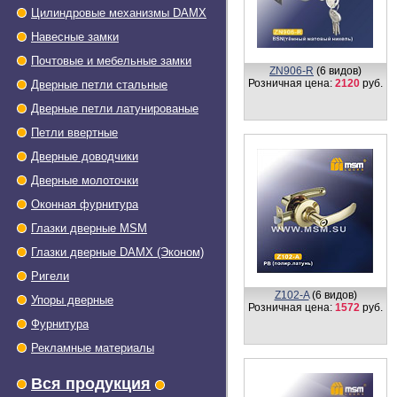
Цилиндровые механизмы DAMX
Навесные замки
Почтовые и мебельные замки
ZN906-R
(6 видов)
Розничная цена:
2120
руб.
Дверные петли стальные
Дверные петли латунированые
Петли ввертные
Дверные доводчики
Дверные молоточки
Оконная фурнитура
Глазки дверные МSМ
Глазки дверные DAMX (Эконом)
Ригели
Z102-A
(6 видов)
Упоры дверные
Розничная цена:
1572
руб.
Фурнитура
Рекламные материалы
Вся продукция