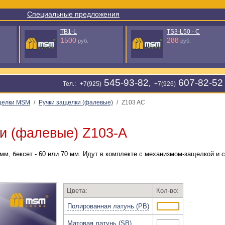
Специальные предложения
TB1-L
TS3-L50 - C
1500
288
руб.
руб.
545-93-82
607-82-52
Тел.: +7(925)
, +7(926)
щелки МSМ
/
Ручки защелки (фалевые)
/
Z103 AC
и (фалевые) Z103-A
мм, бексет - 60 или 70 мм. Идут в комплекте с механизмом-защелкой и 
Цвета:
Кол-во:
Полированная латунь (PB)
Матовая латунь (SB)