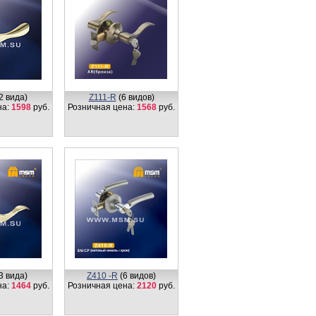
2 вида)
Z111-R
(6 видов)
на:
1598
руб.
Розничная цена:
1568
руб.
3 вида)
Z410 -R
(6 видов)
на:
1464
руб.
Розничная цена:
2120
руб.