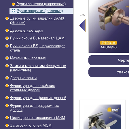
Ручки защелки (шариковые)
Ручки защелки (фалевые)
←Ctrl
Дверные ручки защелки DAMX
(Эконом)
Дверные накладки
Ручки скобы В, материал ЦАМ
Ручки скобы BS, нержавеющая
сталь
Механизмы врезные
Черт
Замки и механизмы бесшумные
(магнитные)
Упако
Дверные замки
Фурнитура для китайских
стальных дверей
Фурнитура для финских дверей
Фурнитура для раздвижных
дверей
Цилиндровые механизмы MSM
Заготовки ключей МСМ