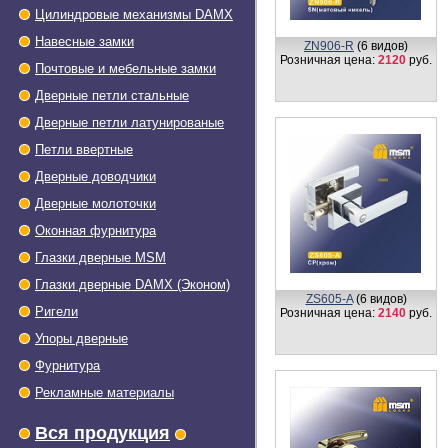
Цилиндровые механизмы DAMX
Навесные замки
ZN906-R
(6 видов)
Розничная цена:
2120
руб.
Почтовые и мебельные замки
Дверные петли стальные
Дверные петли латунированые
Петли ввертные
Дверные доводчики
Дверные молоточки
Оконная фурнитура
Глазки дверные МSМ
Глазки дверные DAMX (Эконом)
Z102-R
(6 видов)
Ригели
Розничная цена:
1738
руб.
Упоры дверные
Фурнитура
Рекламные материалы
Вся продукция