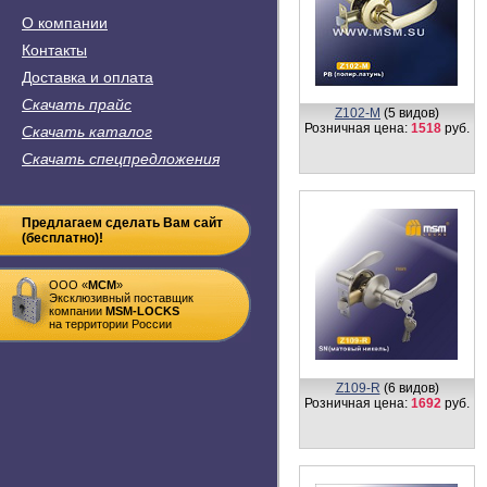
О компании
Контакты
Доставка и оплата
Скачать прайс
Z103-А
(6 видов)
Розничная цена:
1492
руб.
Скачать каталог
Скачать спецпредложения
Предлагаем сделать Вам сайт
(бесплатно)!
ООО «
MСM
»
Эксклюзивный поставщик
компании
MSM-LOCKS
на территории России
Z110-A
(4 вида)
Розничная цена:
1654
руб.