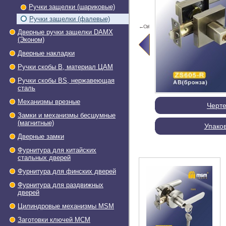
Ручки защелки (шариковые)
Ручки защелки (фалевые)
←Ctrl
Дверные ручки защелки DAMX
(Эконом)
Дверные накладки
Ручки скобы В, материал ЦАМ
Ручки скобы BS, нержавеющая
сталь
Механизмы врезные
Черт
Замки и механизмы бесшумные
(магнитные)
Упако
Дверные замки
Фурнитура для китайских
стальных дверей
Фурнитура для финских дверей
Фурнитура для раздвижных
дверей
Цилиндровые механизмы MSM
Заготовки ключей МСМ