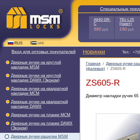
Специальны
A640
GR-
C
980
руб.
RUS
UAE
Новинки
Вход для оптовых покупателей
Т
Дверные ручки на круглой
Главная
/
Дверные ручки-за
накладке МSМ
(фалевые)
/
ZS605-R
Дверные ручки на круглой
накладке DAMX (Эконом)
ZS605-R
Дверные ручки на квадратной
накладке МСМ
Диаметр накладки ручек 65 
Дверные ручки на квадратной
накладке DAMX
Дверные ручки на планке МСМ
Дверные ручки на планке DAMX
(Эконом)
Дверные ручки-защелки МSМ