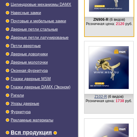
Цилиндровые механизмы DAMX
Навесные замки
ZN906-R
(6 видов)
Почтовые и мебельные замки
Розничная цена:
2120
руб.
Дверные петли стальные
Дверные петли латунированые
Петли ввертные
Дверные доводчики
Дверные молоточки
Оконная фурнитура
Глазки дверные МSМ
Глазки дверные DAMX (Эконом)
Ригели
ZS605-A
(6 видов)
Розничная цена:
2140
руб.
Упоры дверные
Фурнитура
Рекламные материалы
Вся продукция