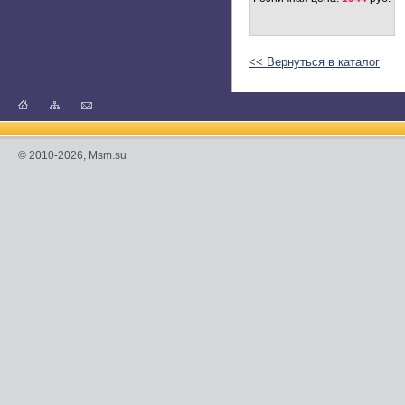
Z112-M
(3 вида)
Розничная цена:
1464
руб.