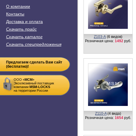
О компании
Контакты
Доставка и оплата
Скачать прайс
Скачать каталог
Z102-M
(5 видов)
Розничная цена:
1518
руб.
Скачать спецпредложения
Предлагаем сделать Вам сайт
(бесплатно)!
ООО «
MСM
»
Эксклюзивный поставщик
компании
MSM-LOCKS
на территории России
Z109-R
(6 видов)
Розничная цена:
1692
руб.