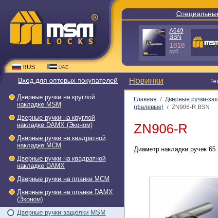
Специальные пред
A640 GR-
TB1-L25
C
(пакет)
980
190
руб.
руб.
RUS
UAE
Новинки
Вход для оптовых покупателей
Тел.: +7(
Дверные ручки на круглой
Главная
/
Дверные ручки-за
накладке МSМ
(фалевые)
/
ZN906-R BSN
Дверные ручки на круглой
накладке DAMX (Эконом)
ZN906-R
Дверные ручки на квадратной
накладке МСМ
Диаметр накладки ручек 65 
Дверные ручки на квадратной
накладке DAMX
Дверные ручки на планке МСМ
Дверные ручки на планке DAMX
(Эконом)
Дверные ручки-защелки МSМ