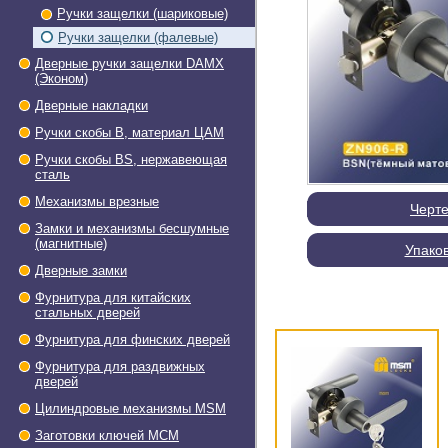
Ручки защелки (шариковые)
Ручки защелки (фалевые)
Дверные ручки защелки DAMX
(Эконом)
Дверные накладки
Ручки скобы В, материал ЦАМ
Ручки скобы BS, нержавеющая
сталь
Механизмы врезные
Черт
Замки и механизмы бесшумные
(магнитные)
Упако
Дверные замки
Фурнитура для китайских
стальных дверей
Фурнитура для финских дверей
Фурнитура для раздвижных
дверей
Цилиндровые механизмы MSM
Заготовки ключей МСМ