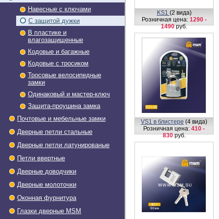
Навесные с ключами
KS1
(2 вида)
Розничная цена:
1290 -
С защитой дужки
1490
руб.
В пластике и
влагозащищенные
Кодовые и багажные
Кодовые с тросиком
Тросовые велосипедные
замки
Одинаковый и мастер-ключ
Защита-проушина замка
Почтовые и мебельные замки
VS1 в блистере
(4 вида)
Розничная цена:
410 -
Дверные петли стальные
830
руб.
Дверные петли латунированые
Петли ввертные
Дверные доводчики
Дверные молоточки
Оконная фурнитура
Глазки дверные МSМ