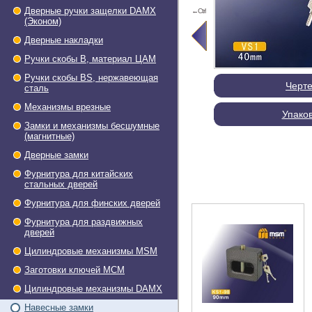
Дверные ручки защелки DAMX
←Ctrl
(Эконом)
Дверные накладки
Ручки скобы В, материал ЦАМ
Ручки скобы BS, нержавеющая
Черт
сталь
Механизмы врезные
Упако
Замки и механизмы бесшумные
(магнитные)
Дверные замки
Фурнитура для китайских
стальных дверей
Фурнитура для финских дверей
Фурнитура для раздвижных
дверей
Цилиндровые механизмы MSM
Заготовки ключей МСМ
Цилиндровые механизмы DAMX
Навесные замки