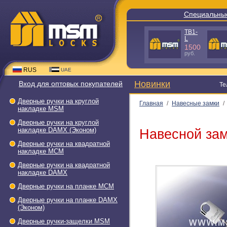
Специальны
TB1-
L
1500
руб.
RUS
UAE
Новинки
Вход для оптовых покупателей
Те
Дверные ручки на круглой
Главная
/
Навесные замки
/
накладке МSМ
Дверные ручки на круглой
накладке DAMX (Эконом)
Навесной за
Дверные ручки на квадратной
накладке МСМ
Дверные ручки на квадратной
накладке DAMX
Дверные ручки на планке МСМ
Дверные ручки на планке DAMX
(Эконом)
Дверные ручки-защелки МSМ