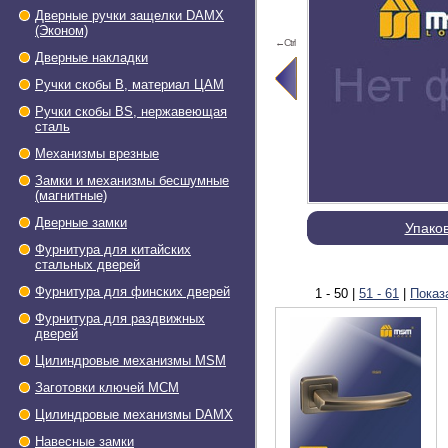
Дверные ручки защелки DAMX
(Эконом)
←Ctrl
Дверные накладки
Ручки скобы В, материал ЦАМ
Ручки скобы BS, нержавеющая
сталь
Механизмы врезные
Замки и механизмы бесшумные
(магнитные)
Дверные замки
Упако
Фурнитура для китайских
стальных дверей
Фурнитура для финских дверей
1 - 50
|
51 - 61
|
Показ
Фурнитура для раздвижных
дверей
Цилиндровые механизмы MSM
Заготовки ключей МСМ
Цилиндровые механизмы DAMX
Навесные замки