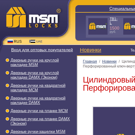
Специальные пред
A640 GR-
TS3-L50 -
C
C
980
288
руб.
руб.
RUS
UAE
Новинки
Вход для оптовых покупателей
Тел.: +7(
Дверные ручки на круглой
Главная
/
Новинки
/
Цилиндр
накладке МSМ
Перфорированный ключ-верт
Дверные ручки на круглой
накладке DAMX (Эконом)
Цилиндровый
Дверные ручки на квадратной
Перфорирова
накладке МСМ
Дверные ручки на квадратной
накладке DAMX
Дверные ручки на планке МСМ
Дверные ручки на планке DAMX
(Эконом)
Дверные ручки-защелки МSМ