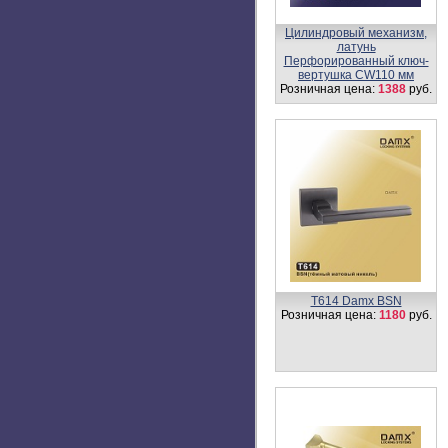
Ответная планка SP-M60K
Розничная цена:
110
руб.
Врезной сувальдный замок
(сейфовый ) M68K
Розничная цена:
1700
руб.