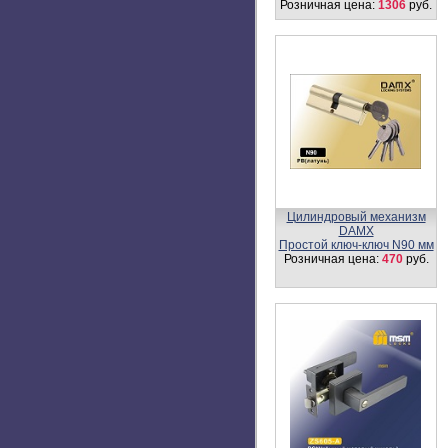
Розничная цена:
462
руб.
Цилиндровый механизм,
латунь
Перфорированный ключ-
вертушка CW100 мм
Розничная цена:
1306
руб.