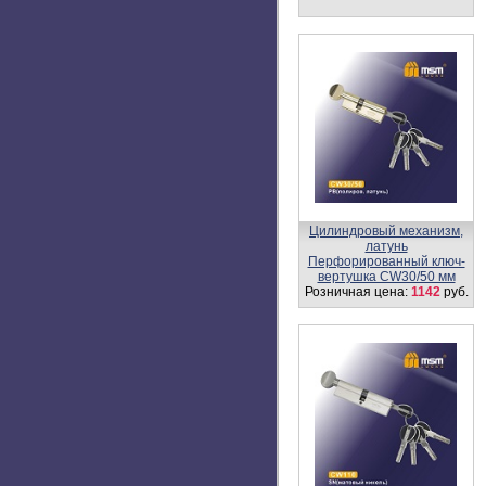
Накладка под суваль. ключ
(квадрат) J2
Розничная цена:
140
руб.