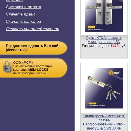
Доставка и оплата
Скачать прайс
Скачать каталог
Скачать спецпредложения
Цилиндровый механизм
DAMX
Предлагаем сделать Вам сайт
Простой ключ-ключ N70 мм
(бесплатно)!
Розничная цена:
410
руб.
ООО «
MСM
»
Эксклюзивный поставщик
компании
MSM-LOCKS
на территории России
Цилиндровый механизм
DAMX
Перфорированные ключ-
ключ C80 мм