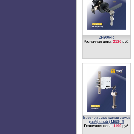
Накладка под цилиндр
(овальная) QQ1
Розничная цена:
210
руб.
Цилиндровый механизм,
латунь
Перфорированный ключ-
вертушка CW55/35 мм