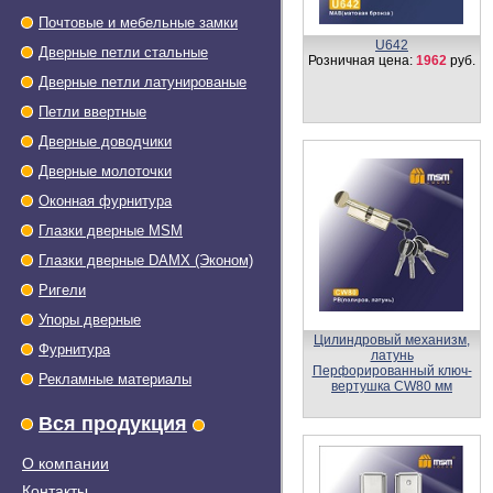
Почтовые и мебельные замки
U642
Дверные петли стальные
Розничная цена:
1962
руб.
Дверные петли латунированые
Петли ввертные
Дверные доводчики
Дверные молоточки
Оконная фурнитура
Глазки дверные МSМ
Глазки дверные DAMX (Эконом)
Ригели
Упоры дверные
Цилиндровый механизм
Фурнитура
DAMX
Перфорированный ключ-
Рекламные материалы
ключ C60 мм
Розничная цена:
400
руб.
Вся продукция
О компании
Контакты