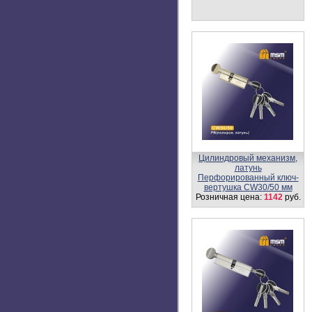
вертушка CW55/35 мм
Накладка под суваль. ключ
(квадрат) J2
Розничная цена:
140
руб.