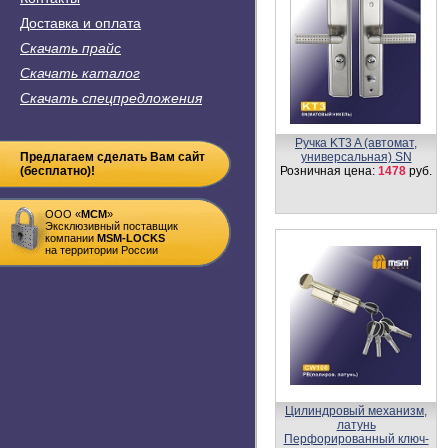
Доставка и оплата
Скачать прайс
Скачать каталог
Скачать спецпредложения
Цилиндровый механизм
Предлагаем сделать Вам сайт
DAMX
(бесплатно)!
Простой ключ-ключ N70 мм
Розничная цена:
410
руб.
ООО «
MСM
»
Эксклюзивный поставщик
компании
MSM-LOCKS
на территории России
Цилиндровый механизм
DAMX
Перфорированные ключ-