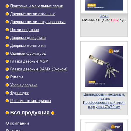
Почтовые и мебельные замки
Дверные петли стальные
U642
Розничная цена:
1962
руб.
Дверные петли латунированые
Петли ввертные
Дверные доводчики
Дверные молоточки
Оконная фурнитура
Глазки дверные МSМ
Глазки дверные DAMX (Эконом)
Ригели
Упоры дверные
Фурнитура
Цилиндровый механизм
DAMX
Рекламные материалы
Перфорированный ключ-
ключ C60 мм
Розничная цена:
400
руб.
Вся продукция
О компании
Контакты