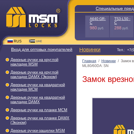
Специальны
A640
GR-
C
980
руб.
RUS
UAE
Новинки
Вход для оптовых покупателей
Т
Дверные ручки на круглой
Главная
/
Новинки
/
Замок в
накладке МSМ
Дверные ручки на круглой
накладке DAMX (Эконом)
Замок врезно
Дверные ручки на квадратной
накладке МСМ
Дверные ручки на квадратной
накладке DAMX
Дверные ручки на планке МСМ
Дверные ручки на планке DAMX
(Эконом)
Дверные ручки-защелки МSМ