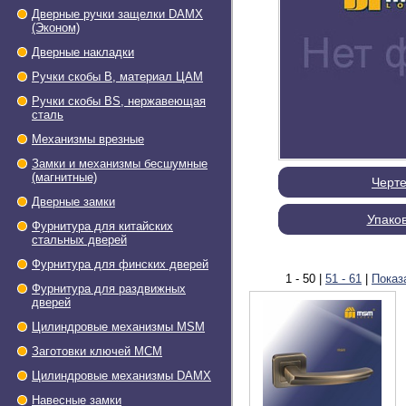
Дверные ручки защелки DAMX
(Эконом)
Дверные накладки
Ручки скобы В, материал ЦАМ
Ручки скобы BS, нержавеющая
сталь
Механизмы врезные
Замки и механизмы бесшумные
(магнитные)
Черт
Дверные замки
Упако
Фурнитура для китайских
стальных дверей
Фурнитура для финских дверей
1 - 50
|
51 - 61
|
Показ
Фурнитура для раздвижных
дверей
Цилиндровые механизмы MSM
Заготовки ключей МСМ
Цилиндровые механизмы DAMX
Навесные замки