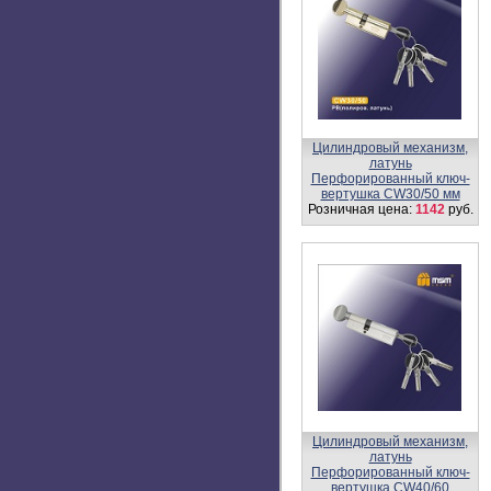
Цилиндровый механизм
DAMX
Перфорированный ключ-
вертушка CW35/55
Розничная цена:
594
руб.
1 - 50
|
51 - 61
|
Показ
© 2010-2026, Msm.su