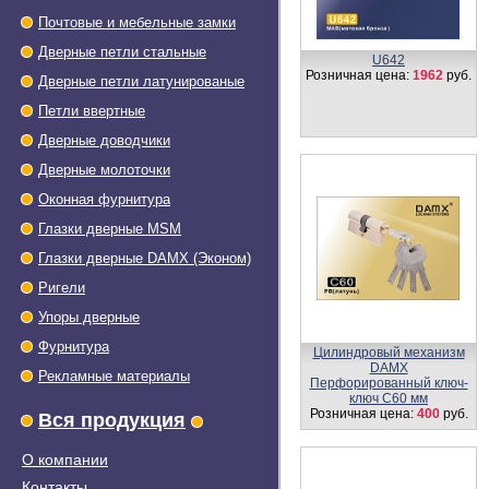
Почтовые и мебельные замки
Дверные петли стальные
U642
Розничная цена:
1962
руб.
Дверные петли латунированые
Петли ввертные
Дверные доводчики
Дверные молоточки
Оконная фурнитура
Глазки дверные МSМ
Глазки дверные DAMX (Эконом)
Ригели
Упоры дверные
Фурнитура
Цилиндровый механизм,
латунь
Рекламные материалы
Перфорированный ключ-
вертушка CW80 мм
Вся продукция
О компании
Контакты