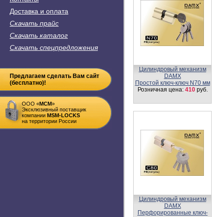
Доставка и оплата
Скачать прайс
Скачать каталог
Скачать спецпредложения
Ручка KT3 A (автомат,
Предлагаем сделать Вам сайт
универсальная) SN
(бесплатно)!
Розничная цена:
1478
руб.
ООО «
MСM
»
Эксклюзивный поставщик
компании
MSM-LOCKS
на территории России
Цилиндровый механизм,
латунь
Перфорированный ключ-