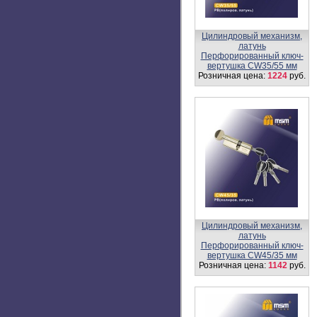
ZS605-A
Розничная цена:
2140
руб.
Цилиндровый механизм,
латунь
Перфорированный ключ-
вертушка CW55/35 мм