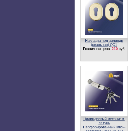
ZN906-R
Розничная цена:
2120
руб.
Врезной сувальдный замок
(сейфовый ) M60K-S
Розничная цена:
1190
руб.