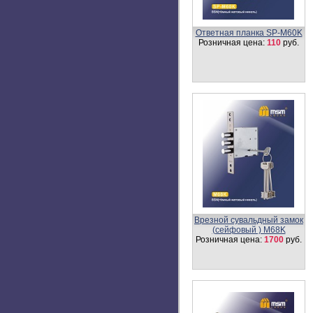
Цилиндровый механизм,
латунь
Перфорированный ключ-
вертушка CW110 мм
Розничная цена:
1388
руб.
T614 Damx BSN
Розничная цена:
1180
руб.