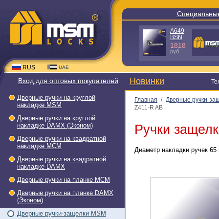
Специальны
A649
BSN
1818
руб.
RUS
UAE
Новинки
Вход для оптовых покупателей
Те
Дверные ручки на круглой
Главная
/
Дверные ручки-за
накладке МSМ
Z411-R AB
Дверные ручки на круглой
накладке DAMX (Эконом)
Ручки защелк
Дверные ручки на квадратной
накладке МСМ
Диаметр накладки ручек 65 
Дверные ручки на квадратной
накладке DAMX
Дверные ручки на планке МСМ
Дверные ручки на планке DAMX
(Эконом)
Дверные ручки-защелки МSМ