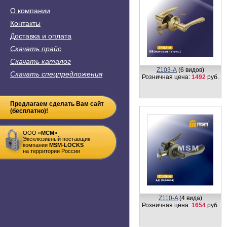
О компании
Контакты
Доставка и оплата
Скачать прайс
Скачать каталог
Z103-А
(6 видов)
Скачать спецпредложения
Розничная цена:
1492
руб.
Предлагаем сделать Вам сайт
(бесплатно)!
ООО «
MСM
»
Эксклюзивный поставщик
компании
MSM-LOCKS
на территории России
Z110-A
(4 вида)
Розничная цена:
1654
руб.