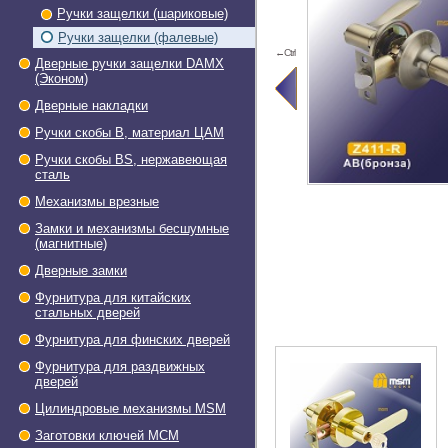
Ручки защелки (шариковые)
Ручки защелки (фалевые)
←Ctrl
Дверные ручки защелки DAMX
(Эконом)
Дверные накладки
Ручки скобы В, материал ЦАМ
Ручки скобы BS, нержавеющая
сталь
Механизмы врезные
Замки и механизмы бесшумные
(магнитные)
Дверные замки
Фурнитура для китайских
стальных дверей
Фурнитура для финских дверей
Фурнитура для раздвижных
дверей
Цилиндровые механизмы MSM
Заготовки ключей МСМ