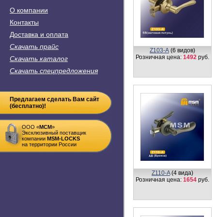
О компании
Контакты
Доставка и оплата
Скачать прайс
Z103-А
(6 видов)
Розничная цена:
1492
руб.
Скачать каталог
Скачать спецпредложения
Предлагаем сделать Вам сайт
(бесплатно)!
ООО «
MСM
»
Эксклюзивный поставщик
компании
MSM-LOCKS
на территории России
Z110-A
(4 вида)
Розничная цена:
1654
руб.