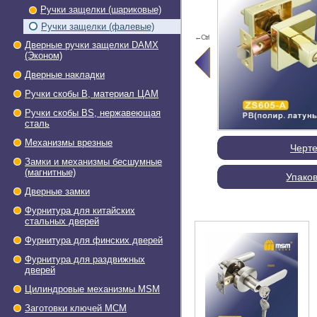
Ручки защелки (шариковые)
Ручки защелки (фалевые)
←Ctrl
Дверные ручки защелки DAMX
(Эконом)
Дверные накладки
Ручки скобы В, материал ЦАМ
Ручки скобы BS, нержавеющая
сталь
Механизмы врезные
Черт
Замки и механизмы бесшумные
(магнитные)
Упако
Дверные замки
Фурнитура для китайских
стальных дверей
Фурнитура для финских дверей
Фурнитура для раздвижных
дверей
Цилиндровые механизмы MSM
Заготовки ключей МСМ