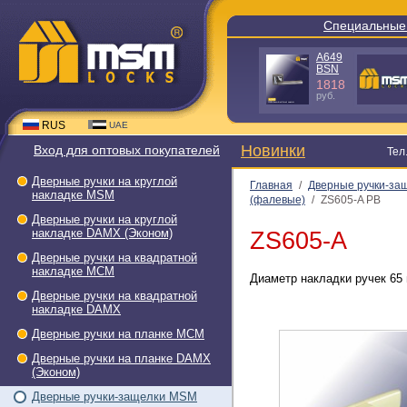
Специальные
A649
BSN
1818
руб.
RUS
UAE
Новинки
Вход для оптовых покупателей
Тел
Дверные ручки на круглой
Главная
/
Дверные ручки-за
накладке МSМ
(фалевые)
/
ZS605-A PB
Дверные ручки на круглой
накладке DAMX (Эконом)
ZS605-A
Дверные ручки на квадратной
накладке МСМ
Диаметр накладки ручек 65 
Дверные ручки на квадратной
накладке DAMX
Дверные ручки на планке МСМ
Дверные ручки на планке DAMX
(Эконом)
Дверные ручки-защелки МSМ