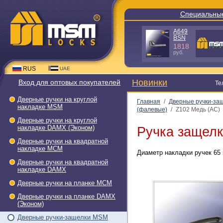
Специальны
A649
BSN
1818
руб.
RUS
UAE
Новинки
Вход для оптовых покупателей
Те
Дверные ручки на круглой
Главная
/
Дверные ручки-за
накладке МSМ
(фалевые)
/
Z102 Медь (AC)
Дверные ручки на круглой
накладке DAMX (Эконом)
Ручка защелк
Дверные ручки на квадратной
накладке МСМ
Диаметр накладки ручек 65 
Дверные ручки на квадратной
накладке DAMX
Дверные ручки на планке МСМ
Дверные ручки на планке DAMX
(Эконом)
Дверные ручки-защелки МSМ