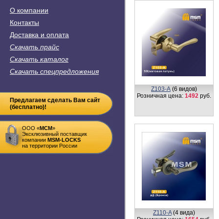
О компании
Контакты
Доставка и оплата
Скачать прайс
Скачать каталог
Скачать спецпредложения
Z103-А
(6 видов)
Розничная цена:
1492
руб.
Предлагаем сделать Вам сайт
(бесплатно)!
ООО «
MСM
»
Эксклюзивный поставщик
компании
MSM-LOCKS
на территории России
Z110-A
(4 вида)