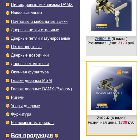
Цилиндровые механизмы DAMX
Навесные замки
Почтовые и мебельные замки
Дверные петли стальные
Дверные петли латунированые
ZN906-R
(6 видов)
Розничная цена:
2120
руб.
Петли ввертные
Дверные доводчики
Дверные молоточки
Оконная фурнитура
Глазки дверные МSМ
Глазки дверные DAMX (Эконом)
Ригели
Упоры дверные
Фурнитура
Z102-R
(6 видов)
Рекламные материалы
Розничная цена:
1738
руб.
Вся продукция