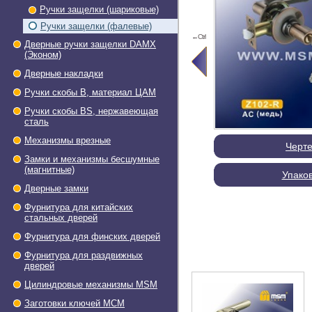
Ручки защелки (шариковые)
Ручки защелки (фалевые)
←Ctrl
Дверные ручки защелки DAMX
(Эконом)
Дверные накладки
Ручки скобы В, материал ЦАМ
Ручки скобы BS, нержавеющая
сталь
Механизмы врезные
Черт
Замки и механизмы бесшумные
(магнитные)
Упако
Дверные замки
Фурнитура для китайских
стальных дверей
Фурнитура для финских дверей
Фурнитура для раздвижных
дверей
Цилиндровые механизмы MSM
Заготовки ключей МСМ