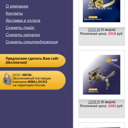
О компании
Контакты
Доставка и оплата
Z103-А
(6 видов)
Розничная цена:
1492
руб.
Скачать прайс
Скачать каталог
Скачать спецпредложения
Предлагаем сделать Вам сайт
(бесплатно)!
ООО «
MСM
»
Эксклюзивный поставщик
компании
MSM-LOCKS
на территории России
Z110-A
(4 вида)
Розничная цена:
1654
руб.