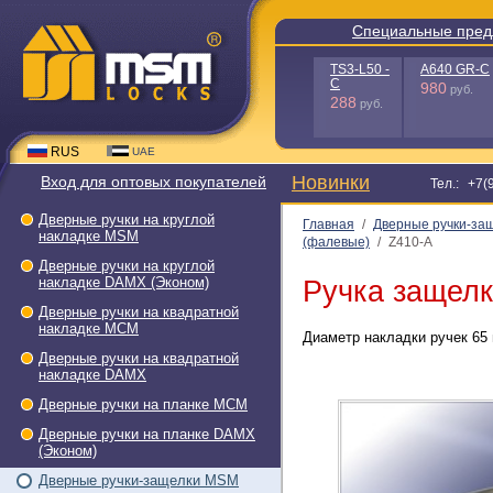
Специальные
TS3-
L50
- C
288
руб.
RUS
UAE
Новинки
Вход для оптовых покупателей
Тел
Дверные ручки на круглой
Главная
/
Дверные ручки-за
накладке МSМ
(фалевые)
/
Z410-A
Дверные ручки на круглой
накладке DAMX (Эконом)
Ручка защелк
Дверные ручки на квадратной
накладке МСМ
Диаметр накладки ручек 65 
Дверные ручки на квадратной
накладке DAMX
Дверные ручки на планке МСМ
Дверные ручки на планке DAMX
(Эконом)
Дверные ручки-защелки МSМ