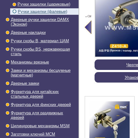
Ручки защелки (шариковые)
Ручки защелки (фалевые)
←Ctrl
Дверные ручки защелки DAMX
(Эконом)
Дверные накладки
Ручки скобы В, материал ЦАМ
Ручки скобы BS, нержавеющая
сталь
Механизмы врезные
Черт
Замки и механизмы бесшумные
(магнитные)
Упако
Дверные замки
Фурнитура для китайских
стальных дверей
Фурнитура для финских дверей
Фурнитура для раздвижных
дверей
Цилиндровые механизмы MSM
Заготовки ключей МСМ