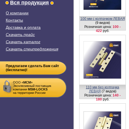
Вся продукция
О компании
100 мм с колпачком ЛЕВАЯ
Контакты
(9 видов)
Розничная цена:
100 -
Доставка и оплата
422
руб.
Скачать прайс
Скачать каталог
Скачать спецпредложения
Предлагаем сделать Вам сайт
(бесплатно)!
ООО «
MСM
»
Эксклюзивный поставщик
110 мм без колпачка
компании
MSM-LOCKS
ЛЕВАЯ
(7 видов)
на территории России
Розничная цена:
140 -
180
руб.