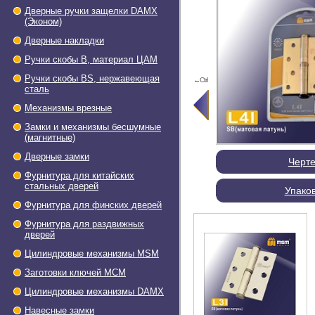
Дверные ручки защелки DAMX
(Эконом)
Дверные накладки
Ручки скобы В, материал ЦАМ
Ручки скобы BS, нержавеющая
←Ctrl
сталь
Механизмы врезные
Замки и механизмы бесшумные
(магнитные)
Дверные замки
Черт
Фурнитура для китайских
стальных дверей
Упако
Фурнитура для финских дверей
Фурнитура для раздвижных
дверей
Цилиндровые механизмы MSM
Заготовки ключей МСМ
Цилиндровые механизмы DAMX
Навесные замки