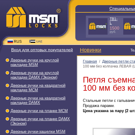
Специальны
TB1-
L
1500
руб.
RUS
UAE
Новинки
Вход для оптовых покупателей
Те
Дверные ручки на круглой
Главная
/
Дверные петли ст
накладке МSМ
100 мм без колпачка ЛЕВАЯ (L
Дверные ручки на круглой
накладке DAMX (Эконом)
Петля съемн
Дверные ручки на квадратной
100 мм без к
накладке МСМ
Дверные ручки на квадратной
Стальные петли с гальвани
накладке DAMX
Продажа парами.
Дверные ручки на планке МСМ
Цена указана за пару (2 шт.
Дверные ручки на планке DAMX
(Эконом)
Дверные ручки-защелки МSМ