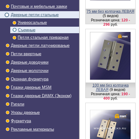
Почтовые и мебельные замки
75 мм без колпачка ЛЕВАЯ
Дверные петли стальные
(5 видов)
Розничная цена:
120 -
Универсальные
296
руб.
Съемные
Петля стальная приварная
Дверные петли латунированые
Петли ввертные
Дверные доводчики
Дверные молоточки
Оконная фурнитура
100 мм без колпачка
Глазки дверные МSМ
ЛЕВАЯ
(9 видов)
Розничная цена:
190 -
Глазки дверные DAMX (Эконом)
400
руб.
Ригели
Упоры дверные
Фурнитура
Рекламные материалы