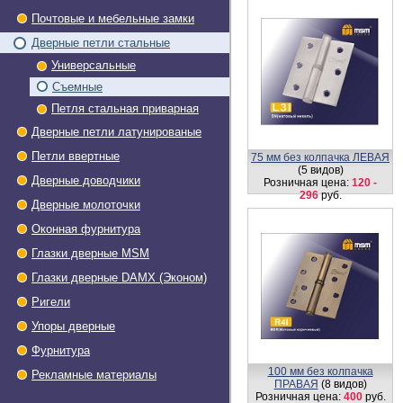
Почтовые и мебельные замки
Дверные петли стальные
Универсальные
Съемные
Петля стальная приварная
Дверные петли латунированые
Петли ввертные
75 мм без колпачка ЛЕВАЯ
(5 видов)
Дверные доводчики
Розничная цена:
120 -
296
руб.
Дверные молоточки
Оконная фурнитура
Глазки дверные МSМ
Глазки дверные DAMX (Эконом)
Ригели
Упоры дверные
Фурнитура
100 мм без колпачка
Рекламные материалы
ПРАВАЯ
(8 видов)
Розничная цена:
400
руб.