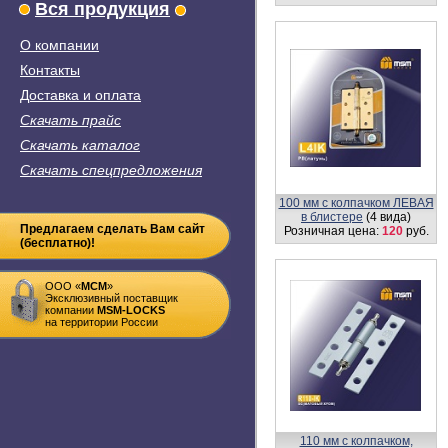
Вся продукция
О компании
Контакты
Доставка и оплата
Скачать прайс
Скачать каталог
Скачать спецпредложения
100 мм с колпачком ЛЕВАЯ
в блистере
(4 вида)
Предлагаем сделать Вам сайт
Розничная цена:
120
руб.
(бесплатно)!
ООО «
MСM
»
Эксклюзивный поставщик
компании
MSM-LOCKS
на территории России
110 мм c колпачком,