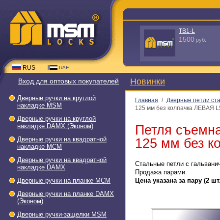
TB1-L
1500
руб.
RUS
UAE
Новинки
Вход для оптовых покупателей
Дверные ручки на круглой
Главная
/
Дверные петли ст
накладке МSМ
125 мм без колпачка ЛЕВАЯ L
Дверные ручки на круглой
накладке DAMX (Эконом)
Петля съемн
Дверные ручки на квадратной
125 мм без к
накладке МСМ
Дверные ручки на квадратной
Стальные петли с гальвани
накладке DAMX
Продажа парами.
Дверные ручки на планке МСМ
Цена указана за пару (2 шт.
Дверные ручки на планке DAMX
(Эконом)
Дверные ручки-защелки МSМ