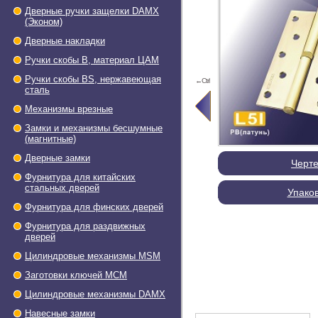
Дверные ручки защелки DAMX
(Эконом)
Дверные накладки
Ручки скобы В, материал ЦАМ
Ручки скобы BS, нержавеющая
←Ctrl
сталь
Механизмы врезные
Замки и механизмы бесшумные
(магнитные)
Дверные замки
Черт
Фурнитура для китайских
стальных дверей
Упако
Фурнитура для финских дверей
Фурнитура для раздвижных
дверей
Цилиндровые механизмы MSM
Заготовки ключей МСМ
Цилиндровые механизмы DAMX
Навесные замки