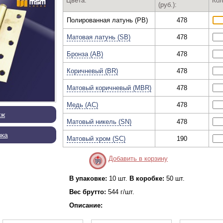
Цвета:
Кол
(руб.):
Полированная латунь (PB)
478
Матовая латунь (SB)
478
Бронза (AB)
478
Коричневый (BR)
478
Матовый коричневый (MBR)
478
Медь (AC)
478
еж
Матовый никель (SN)
478
вка
Матовый хром (SC)
190
Добавить в корзину
В упаковке:
10 шт.
В коробке:
50 шт.
Вес брутто:
544 г/шт.
Описание: