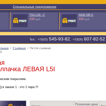
Специальные предложения
TS3-L50 - C
A640 GR-C
288
980
руб.
руб.
545-93-82
607-82-52
Тел.: +7(925)
, +7(926)
альные
/
Съемные
/
Петля съемная
5I
ая
олпачка ЛЕВАЯ L5I
ческим покрытием.
)
в заказе 1 - это 1 пара !!!
Розничная цена