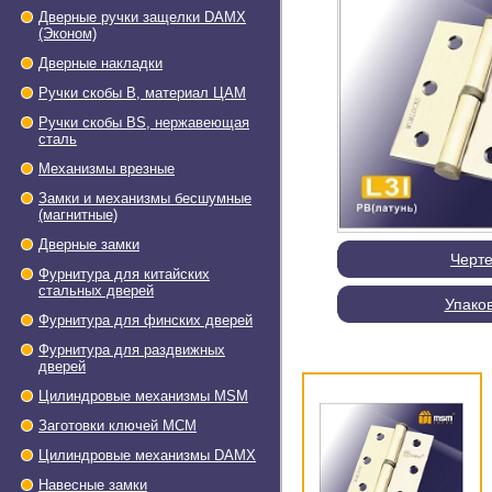
Дверные ручки защелки DAMX
(Эконом)
Дверные накладки
Ручки скобы В, материал ЦАМ
Ручки скобы BS, нержавеющая
сталь
Механизмы врезные
Замки и механизмы бесшумные
(магнитные)
Дверные замки
Черт
Фурнитура для китайских
стальных дверей
Упако
Фурнитура для финских дверей
Фурнитура для раздвижных
дверей
Цилиндровые механизмы MSM
Заготовки ключей МСМ
Цилиндровые механизмы DAMX
Навесные замки