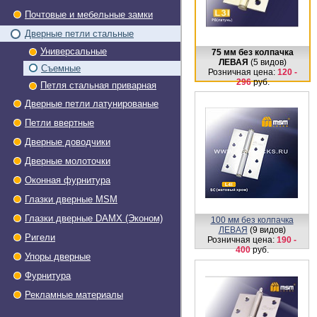
Почтовые и мебельные замки
Дверные петли стальные
Универсальные
75 мм без колпачка
ЛЕВАЯ
(5 видов)
Съемные
Розничная цена:
120 -
296
руб.
Петля стальная приварная
Дверные петли латунированые
Петли ввертные
Дверные доводчики
Дверные молоточки
Оконная фурнитура
Глазки дверные МSМ
Глазки дверные DAMX (Эконом)
100 мм без колпачка
ЛЕВАЯ
(9 видов)
Ригели
Розничная цена:
190 -
400
руб.
Упоры дверные
Фурнитура
Рекламные материалы