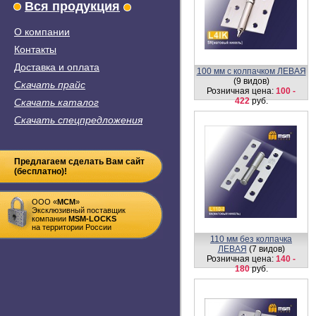
Вся продукция
О компании
Контакты
Доставка и оплата
100 мм с колпачком ЛЕВАЯ
(9 видов)
Скачать прайс
Розничная цена:
100 -
422
руб.
Скачать каталог
Скачать спецпредложения
Предлагаем сделать Вам сайт
(бесплатно)!
ООО «
MСM
»
Эксклюзивный поставщик
компании
MSM-LOCKS
на территории России
110 мм без колпачка
ЛЕВАЯ
(7 видов)
Розничная цена:
140 -
180
руб.