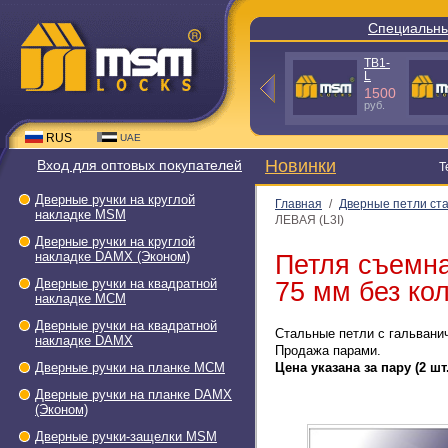
Специальны
TB1-
L
1500
руб.
RUS
UAE
Новинки
Вход для оптовых покупателей
Т
Дверные ручки на круглой
Главная
/
Дверные петли ст
накладке МSМ
ЛЕВАЯ (L3I)
Дверные ручки на круглой
накладке DAMX (Эконом)
Петля съемн
Дверные ручки на квадратной
75 мм без ко
накладке МСМ
Дверные ручки на квадратной
Стальные петли с гальвани
накладке DAMX
Продажа парами.
Дверные ручки на планке МСМ
Цена указана за пару (2 шт.
Дверные ручки на планке DAMX
(Эконом)
Дверные ручки-защелки МSМ