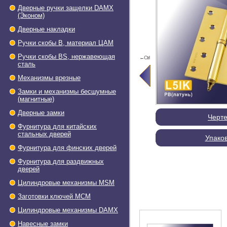
Дверные ручки защелки DAMX
(Эконом)
Дверные накладки
Ручки скобы В, материал ЦАМ
Ручки скобы BS, нержавеющая
←Ctrl
сталь
Механизмы врезные
Замки и механизмы бесшумные
(магнитные)
Дверные замки
Черт
Фурнитура для китайских
стальных дверей
Упако
Фурнитура для финских дверей
Фурнитура для раздвижных
дверей
Цилиндровые механизмы MSM
Заготовки ключей МСМ
Цилиндровые механизмы DAMX
Навесные замки