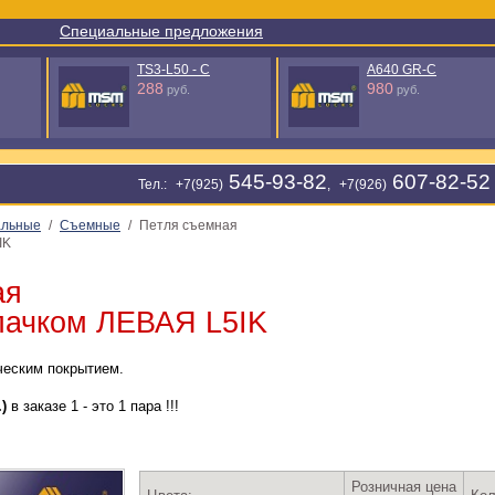
Специальные предложения
A640 GR-C
A649 BSN
980
1818
руб.
руб.
545-93-82
607-82-52
Тел.: +7(925)
, +7(926)
альные
/
Съемные
/
Петля съемная
IK
ая
пачком ЛЕВАЯ L5IK
ческим покрытием.
)
в заказе 1 - это 1 пара !!!
Розничная цена