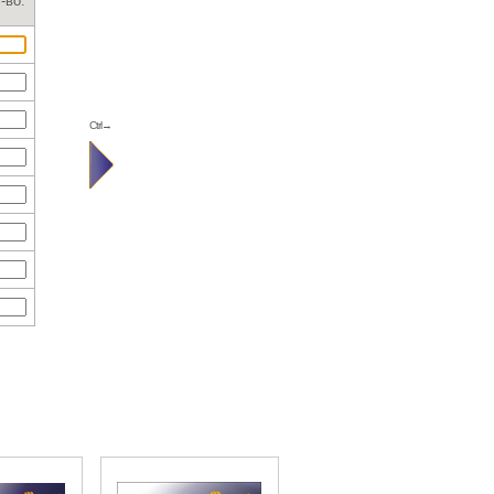
-во:
Ctrl→