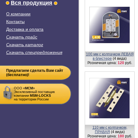
Вся продукция
О компании
Контакты
Доставка и оплата
Скачать прайс
Скачать каталог
Скачать спецпредложения
100 мм с колпачком ЛЕВАЯ
в блистере
(4 вида)
Розничная цена:
120
руб.
Предлагаем сделать Вам сайт
(бесплатно)!
ООО «
MСM
»
Эксклюзивный поставщик
компании
MSM-LOCKS
на территории России
110 мм c колпачком,
ПРАВАЯ
(4 вида)
Розничная цена:
180
руб.