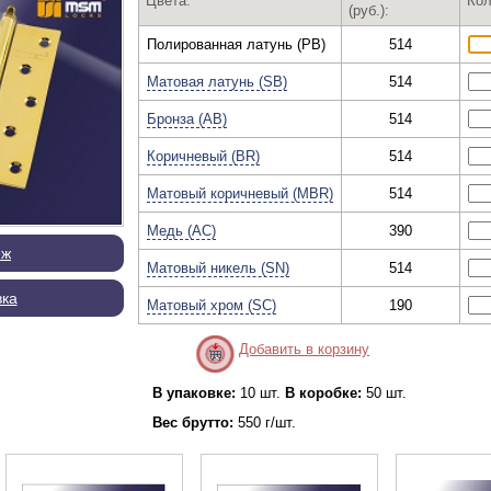
Цвета:
Кол
(руб.):
Полированная латунь (PB)
514
Матовая латунь (SB)
514
Бронза (AB)
514
Коричневый (BR)
514
Матовый коричневый (MBR)
514
Медь (AC)
390
еж
Матовый никель (SN)
514
вка
Матовый хром (SC)
190
Добавить в корзину
В упаковке:
10 шт.
В коробке:
50 шт.
Вес брутто:
550 г/шт.