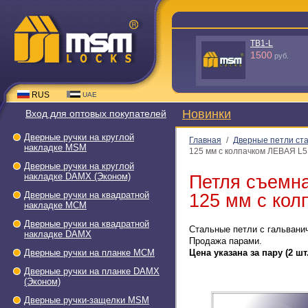
TS3-L50 - C
288
руб.
RUS
UAE
Новинки
Вход для оптовых покупателей
Дверные ручки на круглой
Главная
/
Дверные петли ст
накладке МSМ
125 мм с колпачком ЛЕВАЯ L5
Дверные ручки на круглой
накладке DAMX (Эконом)
Петля съемн
Дверные ручки на квадратной
125 мм с кол
накладке МСМ
Дверные ручки на квадратной
Стальные петли с гальвани
накладке DAMX
Продажа парами.
Дверные ручки на планке МСМ
Цена указана за пару (2 шт.
Дверные ручки на планке DAMX
(Эконом)
Дверные ручки-защелки МSМ