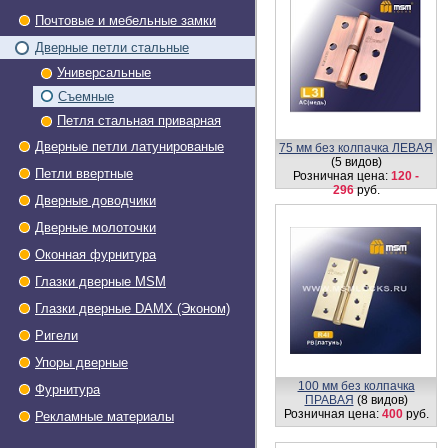
Почтовые и мебельные замки
Дверные петли стальные
Универсальные
Съемные
Петля стальная приварная
Дверные петли латунированые
75 мм без колпачка ЛЕВАЯ
(5 видов)
Петли ввертные
Розничная цена:
120 -
296
руб.
Дверные доводчики
Дверные молоточки
Оконная фурнитура
Глазки дверные МSМ
Глазки дверные DAMX (Эконом)
Ригели
Упоры дверные
100 мм без колпачка
Фурнитура
ПРАВАЯ
(8 видов)
Розничная цена:
400
руб.
Рекламные материалы