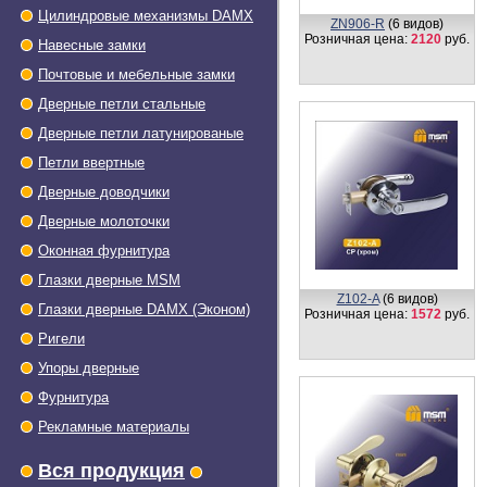
Цилиндровые механизмы DAMX
ZN906-R
(6 видов)
Розничная цена:
2120
руб.
Навесные замки
Почтовые и мебельные замки
Дверные петли стальные
Дверные петли латунированые
Петли ввертные
Дверные доводчики
Дверные молоточки
Оконная фурнитура
Глазки дверные МSМ
Z102-A
(6 видов)
Глазки дверные DAMX (Эконом)
Розничная цена:
1572
руб.
Ригели
Упоры дверные
Фурнитура
Рекламные материалы
Вся продукция