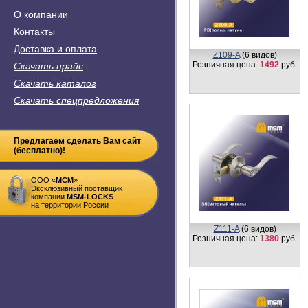
О компании
Контакты
Доставка и оплата
Z109-A
(6 видов)
Розничная цена:
1492
руб.
Скачать прайс
Скачать каталог
Скачать спецпредложения
Предлагаем сделать Вам сайт
(бесплатно)!
ООО «
MСM
»
Эксклюзивный поставщик
компании
MSM-LOCKS
на территории России
Z111-A
(6 видов)
Розничная цена:
1380
руб.