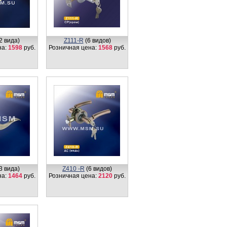
2 вида)
Z111-R
(6 видов)
на:
1598
руб.
Розничная цена:
1568
руб.
3 вида)
Z410 -R
(6 видов)
на:
1464
руб.
Розничная цена:
2120
руб.