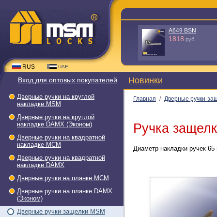
A640 GR-C
980
руб.
RUS
UAE
Новинки
Вход для оптовых покупателей
Дверные ручки на круглой
Главная
/
Дверные ручки-за
накладке МSМ
Дверные ручки на круглой
накладке DAMX (Эконом)
Ручка защелк
Дверные ручки на квадратной
накладке МСМ
Диаметр накладки ручек 65 
Дверные ручки на квадратной
накладке DAMX
Дверные ручки на планке МСМ
Дверные ручки на планке DAMX
(Эконом)
Дверные ручки-защелки МSМ