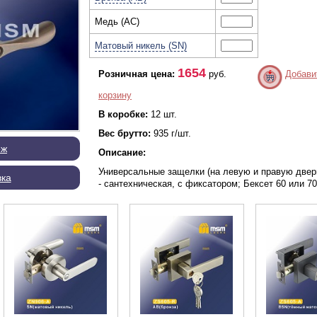
Медь (AC)
Матовый никель (SN)
1654
Розничная цена:
руб.
Добави
корзину
В коробке:
12 шт.
Вес брутто:
935 г/шт.
еж
Описание:
Универсальные защелки (на левую и правую двер
вка
- сантехническая, с фиксатором; Бексет 60 или 7