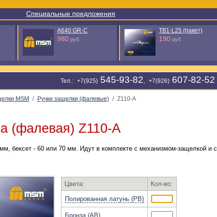
Специальные предложения
TB1-L25 (пакет)
TS3-L50 - C
190
288
руб.
руб.
545-93-82
607-82-52
Тел.: +7(925)
, +7(926)
щелки МSМ
/
Ручки защелки (фалевые)
/
Z110-A
а (фалевая) Z110-A
мм, бексет - 60 или 70 мм. Идут в комплекте с механизмом-защелкой и 
Цвета:
Кол-во:
Полированная латунь (PB)
Бронза (AB)