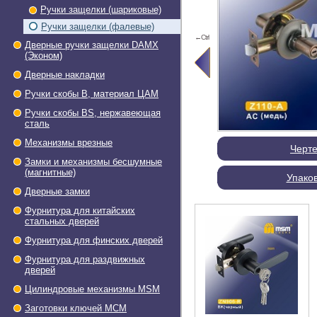
Ручки защелки (шариковые)
Ручки защелки (фалевые)
←Ctrl
Дверные ручки защелки DAMX
(Эконом)
Дверные накладки
Ручки скобы В, материал ЦАМ
Ручки скобы BS, нержавеющая
сталь
Механизмы врезные
Черт
Замки и механизмы бесшумные
(магнитные)
Упако
Дверные замки
Фурнитура для китайских
стальных дверей
Фурнитура для финских дверей
Фурнитура для раздвижных
дверей
Цилиндровые механизмы MSM
Заготовки ключей МСМ