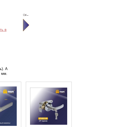
Ctrl→
ть в
ь). А
0 мм.